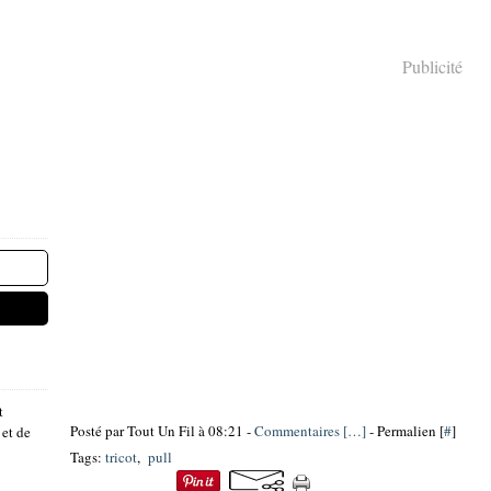
Publicité
t
Posté par Tout Un Fil à 08:21 -
Commentaires [
…
]
- Permalien [
#
]
 et de
Tags:
tricot
,
pull