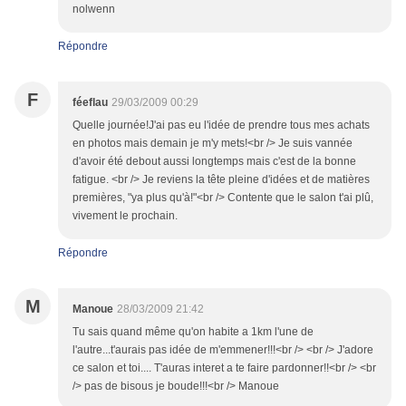
nolwenn
Répondre
F
féeflau
29/03/2009 00:29
Quelle journée!J'ai pas eu l'idée de prendre tous mes achats
en photos mais demain je m'y mets!<br /> Je suis vannée
d'avoir été debout aussi longtemps mais c'est de la bonne
fatigue. <br /> Je reviens la tête pleine d'idées et de matières
premières, "ya plus qu'à!"<br /> Contente que le salon t'ai plû,
vivement le prochain.
Répondre
M
Manoue
28/03/2009 21:42
Tu sais quand même qu'on habite a 1km l'une de
l'autre...t'aurais pas idée de m'emmener!!!<br /> <br /> J'adore
ce salon et toi.... T'auras interet a te faire pardonner!!<br /> <br
/> pas de bisous je boude!!!<br /> Manoue