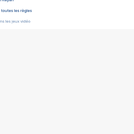
 toutes les règles
s les jeux vidéo
us choquant de Rockstar ? - Le scandale BULLY
e plus moche de Steam
du RÊVE tourne au CAUCHEMAR
pendant 8 heures
it… à tort
umiliés par un jeu vidéo
ire - Final Fantasy 8
ti un empire - Age of Empires
story DOFUS
tard, il crée l'un des pires jeux de tous les temps, MindsEye.