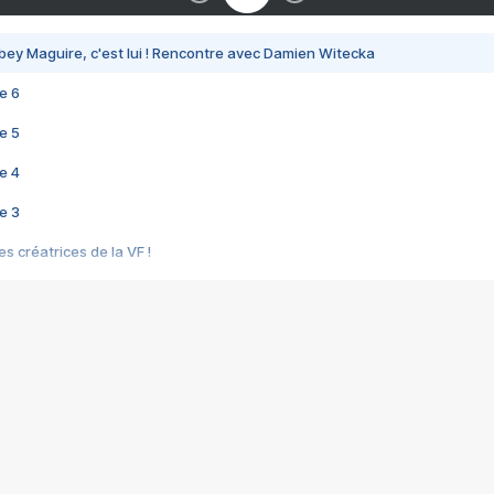
bey Maguire, c'est lui ! Rencontre avec Damien Witecka
e 6
e 5
e 4
e 3
s créatrices de la VF !
e 2
e 1
e Mektoub My Love arrive enfin ! Rencontre avec Shaïn Boumedine et Sal
i : après Toni en famille
elle réalise le bouleversant Dites lui que je l'aime
ais ! Rencontre autour de Vie privée de Rebecca Zlotowski