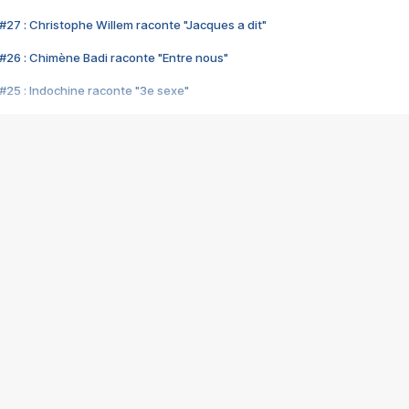
#27 : Christophe Willem raconte "Jacques a dit"
#26 : Chimène Badi raconte "Entre nous"
#25 : Indochine raconte "3e sexe"
#24 : Zaho raconte "C'est chelou"
#23 : Patrick Bruel raconte "Au café des délices"
#22 : Kyo raconte "Le chemin"
#21 : Nolwenn Leroy raconte "Cassé"
#20 : Patrick Hernandez raconte "Born to be alive"
#19 : Lorie raconte "Près de moi"
#18 : Michael Jones raconte "A nos actes manqués" (avec Jean-Jacque
#17 : Khaled raconte "Aïcha"
#16 : Corneille raconte "Parce qu'on vient de loin"