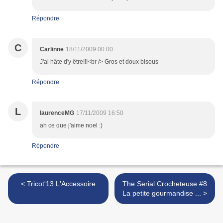
Répondre
C
Carlinne
18/11/2009 00:00
J'ai hâte d'y être!!!<br /> Gros et doux bisous
Répondre
L
laurenceMG
17/11/2009 16:50
ah ce que j'aime noel :)
Répondre
< Tricot'13 L'Accessoire
The Serial Crocheteuse #8
La petite gourmandise ... >