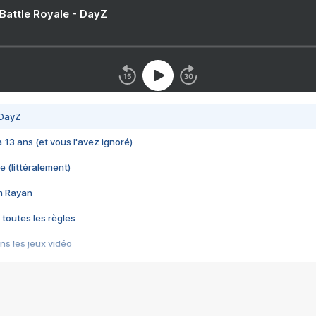
 Battle Royale - DayZ
 DayZ
 a 13 ans (et vous l'avez ignoré)
e (littéralement)
im Rayan
 toutes les règles
s les jeux vidéo
us choquant de Rockstar ? - Le scandale BULLY
e plus moche de Steam