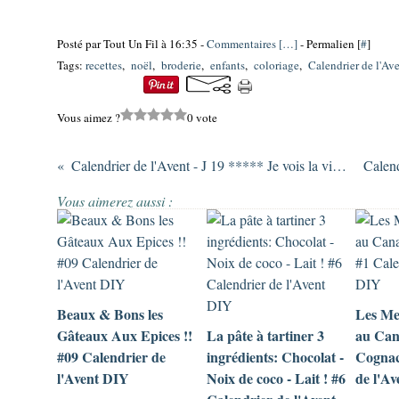
Posté par Tout Un Fil à 16:35 -
Commentaires [
…
]
- Permalien [
#
]
Tags:
recettes
,
noël
,
broderie
,
enfants
,
coloriage
,
Calendrier de l'Av
Vous aimez ?
0 vote
Calendrier de l'Avent - J 19 ***** Je vois la vie en RoSe !!
Vous aimerez aussi :
Beaux & Bons les
Les Me
Gâteaux Aux Epices !!
La pâte à tartiner 3
au Can
#09 Calendrier de
ingrédients: Chocolat -
Cognac
l'Avent DIY
Noix de coco - Lait ! #6
de l'A