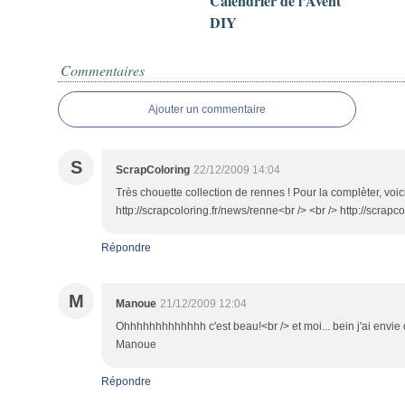
Calendrier de l'Avent
DIY
Commentaires
Ajouter un commentaire
S
ScrapColoring
22/12/2009 14:04
Très chouette collection de rennes ! Pour la complèter, voici
http://scrapcoloring.fr/news/renne<br /> <br /> http://scrap
Répondre
M
Manoue
21/12/2009 12:04
Ohhhhhhhhhhhhh c'est beau!<br /> et moi... bein j'ai envie 
Manoue
Répondre