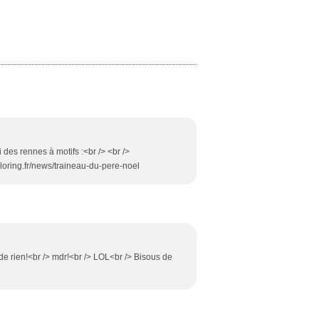
 des rennes à motifs :<br /> <br />
coloring.fr/news/traineau-du-pere-noel
de rien!<br /> mdr!<br /> LOL<br /> Bisous de