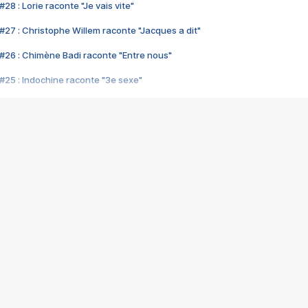
28 : Lorie raconte "Je vais vite"
#27 : Christophe Willem raconte "Jacques a dit"
#26 : Chimène Badi raconte "Entre nous"
#25 : Indochine raconte "3e sexe"
#24 : Zaho raconte "C'est chelou"
#23 : Patrick Bruel raconte "Au café des délices"
#22 : Kyo raconte "Le chemin"
#21 : Nolwenn Leroy raconte "Cassé"
#20 : Patrick Hernandez raconte "Born to be alive"
#19 : Lorie raconte "Près de moi"
#18 : Michael Jones raconte "A nos actes manqués" (avec Jean-Jacque
#17 : Khaled raconte "Aïcha"
#16 : Corneille raconte "Parce qu'on vient de loin"