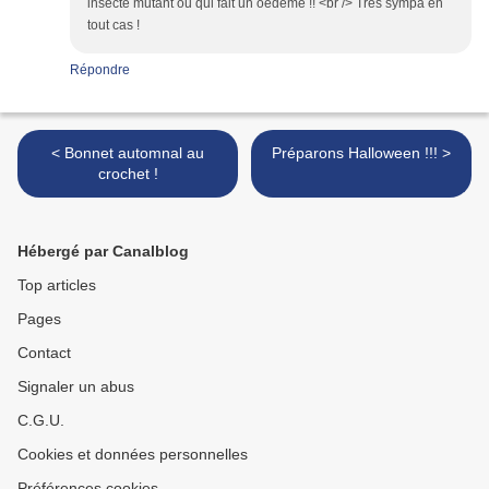
insecte mutant ou qui fait un oedème !! <br /> Très sympa en
tout cas !
Répondre
< Bonnet automnal au
Préparons Halloween !!! >
crochet !
Hébergé par Canalblog
Top articles
Pages
Contact
Signaler un abus
C.G.U.
Cookies et données personnelles
Préférences cookies