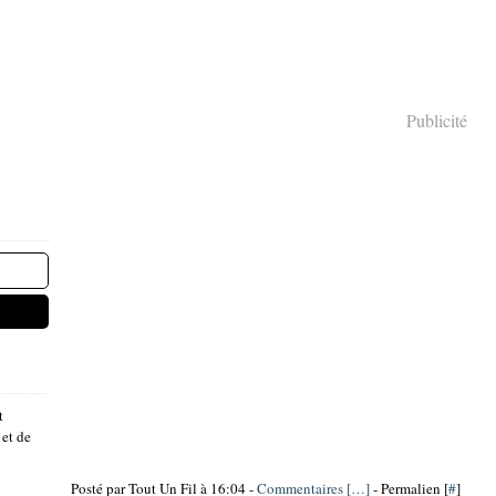
Publicité
t
 et de
Posté par Tout Un Fil à 16:04 -
Commentaires [
…
]
- Permalien [
#
]