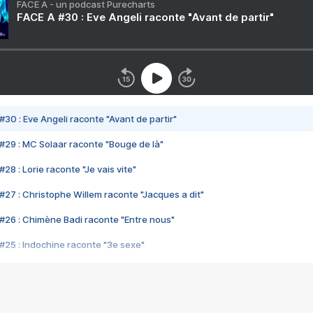
FACE A - un podcast Purecharts
FACE A #30 : Eve Angeli raconte "Avant de partir"
#30 : Eve Angeli raconte "Avant de partir"
#29 : MC Solaar raconte "Bouge de là"
28 : Lorie raconte "Je vais vite"
#27 : Christophe Willem raconte "Jacques a dit"
#26 : Chimène Badi raconte "Entre nous"
#25 : Indochine raconte "3e sexe"
#24 : Zaho raconte "C'est chelou"
#23 : Patrick Bruel raconte "Au café des délices"