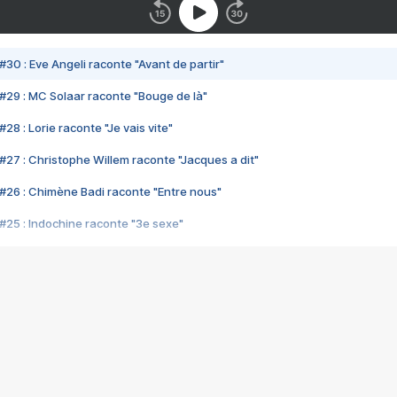
#30 : Eve Angeli raconte "Avant de partir"
#29 : MC Solaar raconte "Bouge de là"
28 : Lorie raconte "Je vais vite"
#27 : Christophe Willem raconte "Jacques a dit"
#26 : Chimène Badi raconte "Entre nous"
#25 : Indochine raconte "3e sexe"
#24 : Zaho raconte "C'est chelou"
#23 : Patrick Bruel raconte "Au café des délices"
#22 : Kyo raconte "Le chemin"
#21 : Nolwenn Leroy raconte "Cassé"
#20 : Patrick Hernandez raconte "Born to be alive"