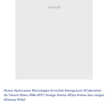
Publicité
#tutos
#princesse
#bricolages
#crochet
#amigurumi
#Calendrier
de l'Avent
#bleu
#fille
#DIY
#neige
#reine
#Elsa
#reine des neiges
#Disney
#Olaf