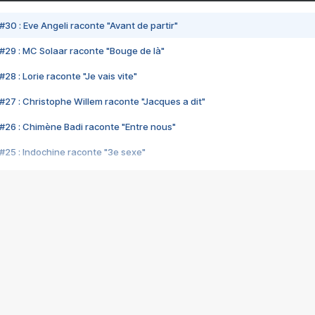
#30 : Eve Angeli raconte "Avant de partir"
#29 : MC Solaar raconte "Bouge de là"
28 : Lorie raconte "Je vais vite"
#27 : Christophe Willem raconte "Jacques a dit"
#26 : Chimène Badi raconte "Entre nous"
#25 : Indochine raconte "3e sexe"
#24 : Zaho raconte "C'est chelou"
#23 : Patrick Bruel raconte "Au café des délices"
#22 : Kyo raconte "Le chemin"
#21 : Nolwenn Leroy raconte "Cassé"
#20 : Patrick Hernandez raconte "Born to be alive"
#19 : Lorie raconte "Près de moi"