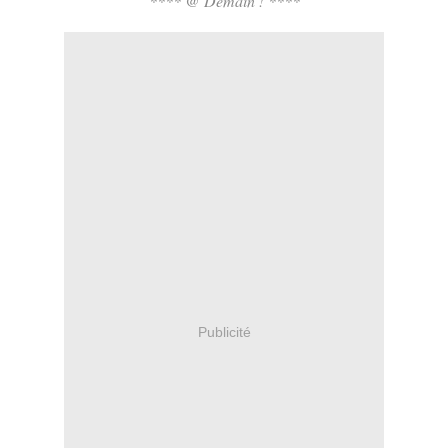
**** @ Demain ! ****
Publicité