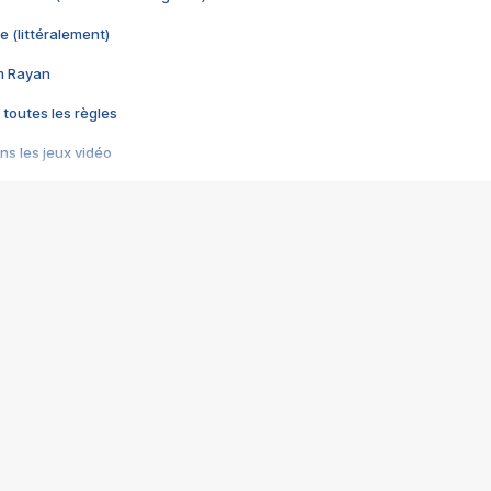
e (littéralement)
im Rayan
 toutes les règles
s les jeux vidéo
us choquant de Rockstar ? - Le scandale BULLY
e plus moche de Steam
du RÊVE tourne au CAUCHEMAR
pendant 8 heures
it… à tort
umiliés par un jeu vidéo
ire - Final Fantasy 8
ti un empire - Age of Empires