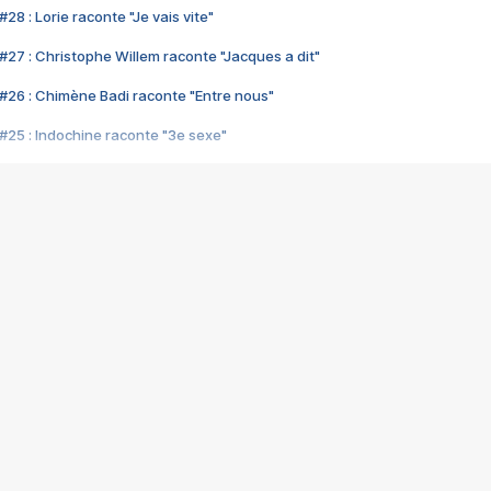
28 : Lorie raconte "Je vais vite"
#27 : Christophe Willem raconte "Jacques a dit"
#26 : Chimène Badi raconte "Entre nous"
#25 : Indochine raconte "3e sexe"
#24 : Zaho raconte "C'est chelou"
#23 : Patrick Bruel raconte "Au café des délices"
#22 : Kyo raconte "Le chemin"
#21 : Nolwenn Leroy raconte "Cassé"
#20 : Patrick Hernandez raconte "Born to be alive"
#19 : Lorie raconte "Près de moi"
#18 : Michael Jones raconte "A nos actes manqués" (avec Jean-Jacque
#17 : Khaled raconte "Aïcha"
#16 : Corneille raconte "Parce qu'on vient de loin"