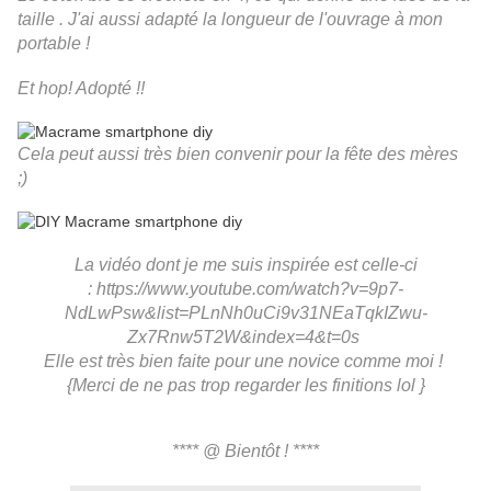
taille . J'ai aussi adapté la longueur de l'ouvrage à mon
portable !
Et hop! Adopté !!
Cela peut aussi très bien convenir pour la fête des mères
;)
La vidéo dont je me suis inspirée est celle-ci
:
https://www.youtube.com/watch?v=9p7-
NdLwPsw&list=PLnNh0uCi9v31NEaTqkIZwu-
Zx7Rnw5T2W&index=4&t=0s
Elle est très bien faite pour une novice comme moi !
{Merci de ne pas trop regarder les finitions lol }
**** @ Bientôt ! ****