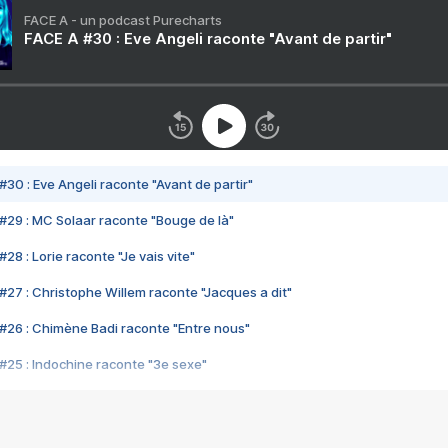
FACE A - un podcast Purecharts
FACE A #30 : Eve Angeli raconte "Avant de partir"
#30 : Eve Angeli raconte "Avant de partir"
#29 : MC Solaar raconte "Bouge de là"
28 : Lorie raconte "Je vais vite"
#27 : Christophe Willem raconte "Jacques a dit"
#26 : Chimène Badi raconte "Entre nous"
#25 : Indochine raconte "3e sexe"
#24 : Zaho raconte "C'est chelou"
#23 : Patrick Bruel raconte "Au café des délices"