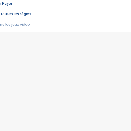
im Rayan
 toutes les règles
s les jeux vidéo
us choquant de Rockstar ? - Le scandale BULLY
e plus moche de Steam
du RÊVE tourne au CAUCHEMAR
pendant 8 heures
it… à tort
umiliés par un jeu vidéo
ire - Final Fantasy 8
ti un empire - Age of Empires
story DOFUS
tard, il crée l'un des pires jeux de tous les temps, MindsEye.