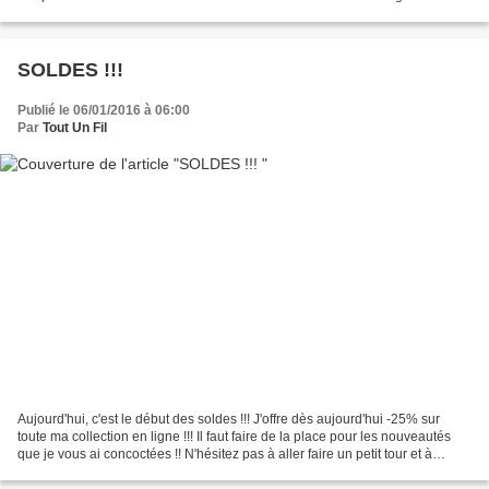
Plusieurs créateurs d'Etsy...
SOLDES !!!
Publié le 06/01/2016 à 06:00
Par
Tout Un Fil
Aujourd'hui, c'est le début des soldes !!! J'offre dès aujourd'hui -25% sur
toute ma collection en ligne !!! Il faut faire de la place pour les nouveautés
que je vous ai concoctées !! N'hésitez pas à aller faire un petit tour et à
partager !! **** @ Bientôt...