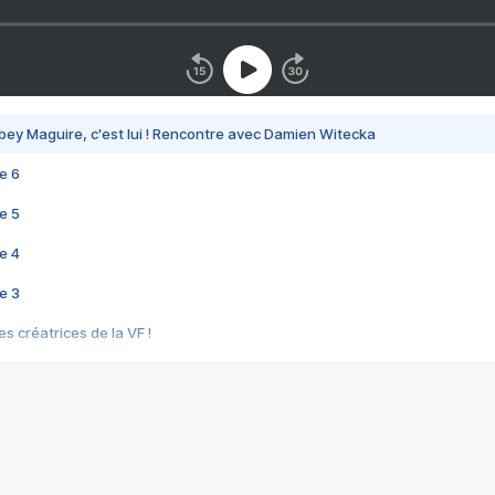
bey Maguire, c'est lui ! Rencontre avec Damien Witecka
e 6
e 5
e 4
e 3
s créatrices de la VF !
e 2
e 1
e Mektoub My Love arrive enfin ! Rencontre avec Shaïn Boumedine et Sal
i : après Toni en famille