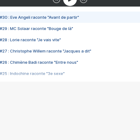
#30 : Eve Angeli raconte "Avant de partir"
#29 : MC Solaar raconte "Bouge de là"
28 : Lorie raconte "Je vais vite"
#27 : Christophe Willem raconte "Jacques a dit"
#26 : Chimène Badi raconte "Entre nous"
#25 : Indochine raconte "3e sexe"
#24 : Zaho raconte "C'est chelou"
#23 : Patrick Bruel raconte "Au café des délices"
#22 : Kyo raconte "Le chemin"
#21 : Nolwenn Leroy raconte "Cassé"
#20 : Patrick Hernandez raconte "Born to be alive"