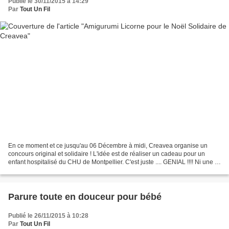
Publié le 30/11/2015 à 14:29
Par
Tout Un Fil
En ce moment et ce jusqu'au 06 Décembre à midi, Creavea organise un
concours original et solidaire ! L'idée est de réaliser un cadeau pour un
enfant hospitalisé du CHU de Montpellier. C'est juste .... GENIAL !!!! Ni une ni
deux, j'ai pris mon crochet...
Parure toute en douceur pour bébé
Publié le 26/11/2015 à 10:28
Par
Tout Un Fil