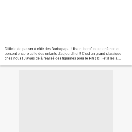
Difficile de passer à côté des Barbapapa !! Ils ont bercé notre enfance et
bercent encore celle des enfants d'aujourd'hui !! C'est un grand classique
chez nous ! J'avais déjà réalisé des figurines pour le Piti ( Ici ) et il les a
gentiment passées à sa...