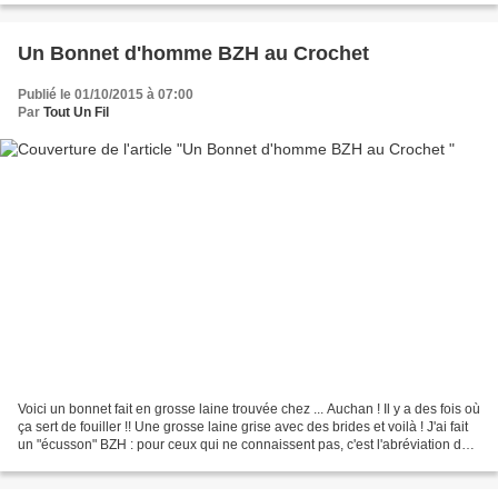
Un Bonnet d'homme BZH au Crochet
Publié le 01/10/2015 à 07:00
Par
Tout Un Fil
Voici un bonnet fait en grosse laine trouvée chez ... Auchan ! Il y a des fois où
ça sert de fouiller !! Une grosse laine grise avec des brides et voilà ! J'ai fait
un "écusson" BZH : pour ceux qui ne connaissent pas, c'est l'abréviation de
Breizh, Bretagne...