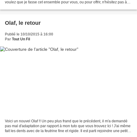
voulez que je fasse cet ensemble pour vous, ou pour offrir, n'hésitez pas à
me contacter !! ****...
Olaf, le retour
Publié le 10/10/2015 à 16:00
Par
Tout Un Fil
Voici un nouvel Olaf !! Un peu plus frand que le précédent, il m'a demandé
pas mal d'adaptation par rapport à mon tuto que vous trouvez Ici ! J'ai même
fait les dents avec de la feutrine fine et rigide. Il est parti rejoindre une petite
princesse fan...