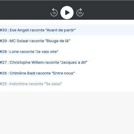
#30 : Eve Angeli raconte "Avant de partir"
#29 : MC Solaar raconte "Bouge de là"
28 : Lorie raconte "Je vais vite"
#27 : Christophe Willem raconte "Jacques a dit"
#26 : Chimène Badi raconte "Entre nous"
#25 : Indochine raconte "3e sexe"
#24 : Zaho raconte "C'est chelou"
#23 : Patrick Bruel raconte "Au café des délices"
#22 : Kyo raconte "Le chemin"
#21 : Nolwenn Leroy raconte "Cassé"