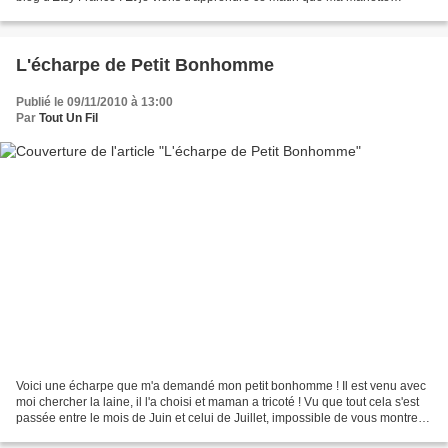
crochetée pour ce SC est...
L'écharpe de Petit Bonhomme
Publié le 09/11/2010 à 13:00
Par
Tout Un Fil
Voici une écharpe que m'a demandé mon petit bonhomme ! Il est venu avec
moi chercher la laine, il l'a choisi et maman a tricoté ! Vu que tout cela s'est
passée entre le mois de Juin et celui de Juillet, impossible de vous montrer
cette écharpe portée...