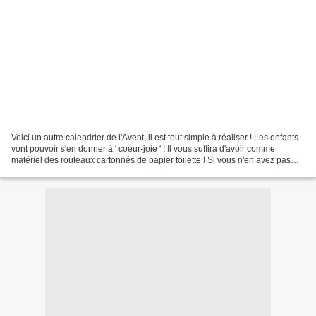
Voici un autre calendrier de l'Avent, il est tout simple à réaliser ! Les enfants
vont pouvoir s'en donner à ' coeur-joie ' ! Il vous suffira d'avoir comme
matériel des rouleaux cartonnés de papier toilette ! Si vous n'en avez pas
assez, coupez en deux...