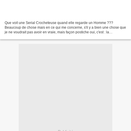
Que voit une Serial Crocheteuse quand elle regarde un Homme ???
Beaucoup de chose mais en ce qui me concerne, s'il y a bien une chose que
je ne voudrait pas avoir en vraie, mais façon postiche oui, c'est : la
Moustache !!!!! Voici mon petit Homme pressé...