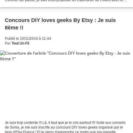
les jours une réalisation...
Concours DIY loves geeks By Etsy : Je suis
8ème !!
Publié le 10/11/2010 à 11:44
Par
Tout Un Fil
Je suis trop contente !!! Là, il faut que je le crie partout !!!! Suite aux conseils
de Sonia, je me suis inscrite au concours DIY loves geeks organisé par le
blog d'Etsy France ! Et je viens d'apprendre ce matin que ma manette