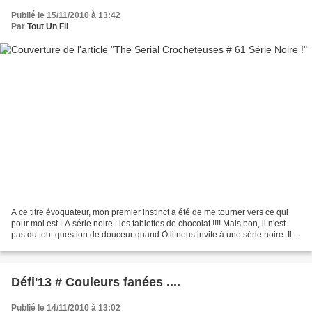
Publié le 15/11/2010 à 13:42
Par
Tout Un Fil
A ce titre évoquateur, mon premier instinct a été de me tourner vers ce qui
pour moi est LA série noire : les tablettes de chocolat !!!! Mais bon, il n'est
pas du tout question de douceur quand Ötli nous invite à une série noire. Il
s'agit plutôt de funestes...
Défi'13 # Couleurs fanées ....
Publié le 14/11/2010 à 13:02