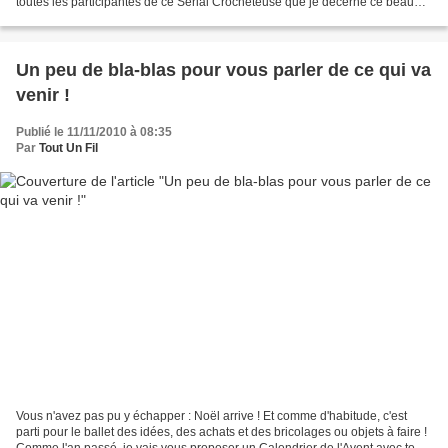
toutes les participantes de ce Serial Crocheteuse que je décerne ce beau
logo !!! Avec une mention...
Un peu de bla-blas pour vous parler de ce qui va
venir !
Publié le 11/11/2010 à 08:35
Par
Tout Un Fil
Vous n'avez pas pu y échapper : Noël arrive ! Et comme d'habitude, c'est
parti pour le ballet des idées, des achats et des bricolages ou objets à faire !
Comme l'an passé, je vais vous proposer un Calendrier de l'Avent avec tous