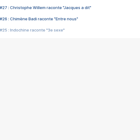
#27 : Christophe Willem raconte "Jacques a dit"
#26 : Chimène Badi raconte "Entre nous"
#25 : Indochine raconte "3e sexe"
#24 : Zaho raconte "C'est chelou"
#23 : Patrick Bruel raconte "Au café des délices"
#22 : Kyo raconte "Le chemin"
#21 : Nolwenn Leroy raconte "Cassé"
#20 : Patrick Hernandez raconte "Born to be alive"
#19 : Lorie raconte "Près de moi"
#18 : Michael Jones raconte "A nos actes manqués" (avec Jean-Jacque
#17 : Khaled raconte "Aïcha"
#16 : Corneille raconte "Parce qu'on vient de loin"