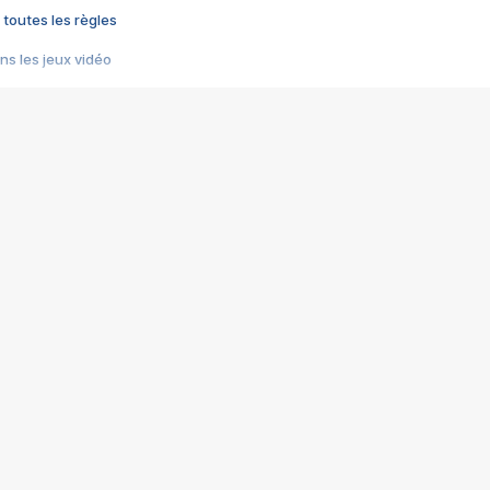
 toutes les règles
s les jeux vidéo
us choquant de Rockstar ? - Le scandale BULLY
e plus moche de Steam
du RÊVE tourne au CAUCHEMAR
pendant 8 heures
it… à tort
umiliés par un jeu vidéo
ire - Final Fantasy 8
ti un empire - Age of Empires
story DOFUS
tard, il crée l'un des pires jeux de tous les temps, MindsEye.