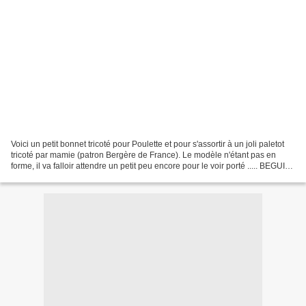
Voici un petit bonnet tricoté pour Poulette et pour s'assortir à un joli paletot
tricoté par mamie (patron Bergère de France). Le modèle n'étant pas en
forme, il va falloir attendre un petit peu encore pour le voir porté ..... BEGUIN
de Bébé Aiguilles...