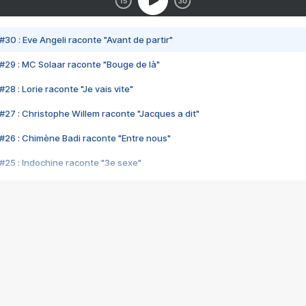
#30 : Eve Angeli raconte "Avant de partir"
#29 : MC Solaar raconte "Bouge de là"
28 : Lorie raconte "Je vais vite"
#27 : Christophe Willem raconte "Jacques a dit"
#26 : Chimène Badi raconte "Entre nous"
#25 : Indochine raconte "3e sexe"
#24 : Zaho raconte "C'est chelou"
#23 : Patrick Bruel raconte "Au café des délices"
#22 : Kyo raconte "Le chemin"
#21 : Nolwenn Leroy raconte "Cassé"
#20 : Patrick Hernandez raconte "Born to be alive"