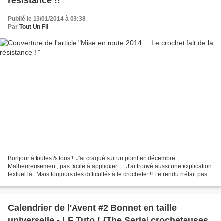
résistance !!
Publié le 13/01/2014 à 09:38
Par
Tout Un Fil
Bonjour à toutes & tous !! J'ai craqué sur un point en décembre :
Malheureusement, pas facile à appliquer .... J'ai trouvé aussi une explication
textuel là : Mais toujours des difficultés à le crocheter !! Le rendu n'était pas
du tout à la hauteur .......
Calendrier de l'Avent #2 Bonnet en taille
universelle - LE Tuto ! {The Serial crocheteuses