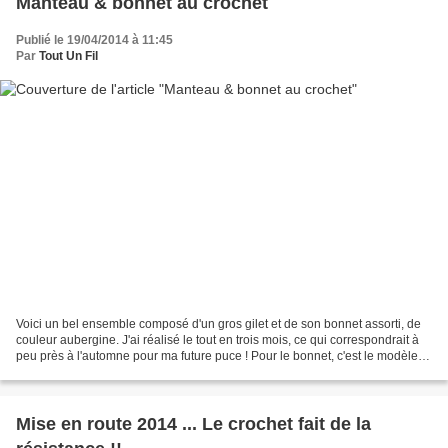
Manteau & bonnet au crochet
Publié le 19/04/2014 à 11:45
Par
Tout Un Fil
Voici un bel ensemble composé d'un gros gilet et de son bonnet assorti, de
couleur aubergine. J'ai réalisé le tout en trois mois, ce qui correspondrait à
peu près à l'automne pour ma future puce ! Pour le bonnet, c'est le modèle
tout simple habituel relevé...
Mise en route 2014 ... Le crochet fait de la