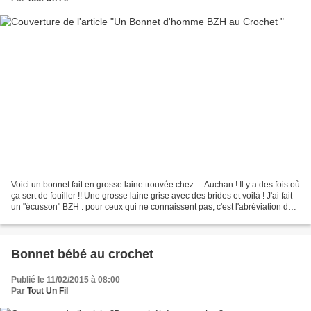
Voici un bonnet fait en grosse laine trouvée chez ... Auchan ! Il y a des fois où
ça sert de fouiller !! Une grosse laine grise avec des brides et voilà ! J'ai fait
un "écusson" BZH : pour ceux qui ne connaissent pas, c'est l'abréviation de
Breizh, Bretagne...
Bonnet bébé au crochet
Publié le 11/02/2015 à 08:00
Par
Tout Un Fil