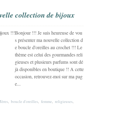
lle collection de bijoux
Bonjour !!! Je suis heureuse de vou
s présenter ma nouvelle collection d
e boucle d'oreilles au crochet !!! Le
thème est celui des gourmandes reli
gieuses et plusieurs parfums sont dé
jà disponibles en boutique !! A cette
occasion, retrouvez-moi sur ma pag
e...
Mères
,
boucle d'oreilles
,
femme
,
religieuses
,