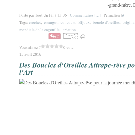
-grand-mère. E
Posté par Tout Un Fil à 15:06 -
Commentaires [
…
]
- Permalien [
#
]
Tags:
crochet
,
escargot
,
concours
,
Bijoux
,
boucle d'oreilles
,
origina
mondiale de la cagouille
,
création
Vous aimez ?
0 vote
15 avril 2016
Des Boucles d'Oreilles Attrape-rêve p
l'Art