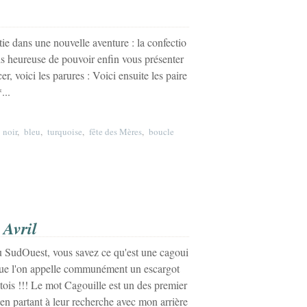
ie dans une nouvelle aventure : la confectio
uis heureuse de pouvoir enfin vous présenter
 voici les parures : Voici ensuite les paire
...
,
noir
,
bleu
,
turquoise
,
fête des Mères
,
boucle
 Avril
u SudOuest, vous savez ce qu'est une cagoui
 que l'on appelle communément un escargot
atois !!! Le mot Cagouille est un des premier
s en partant à leur recherche avec mon arrière