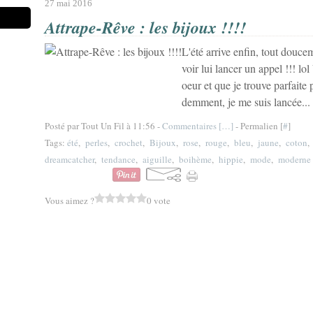
27 mai 2016
Attrape-Rêve : les bijoux !!!!
L'été arrive enfin, tout douce
voir lui lancer un appel !!! lo
oeur et que je trouve parfaite 
demment, je me suis lancée...
Posté par Tout Un Fil à 11:56 -
Commentaires [
…
]
- Permalien [
#
]
Tags:
été
,
perles
,
crochet
,
Bijoux
,
rose
,
rouge
,
bleu
,
jaune
,
coton
dreamcatcher
,
tendance
,
aiguille
,
boihème
,
hippie
,
mode
,
moderne
Vous aimez ?
0 vote