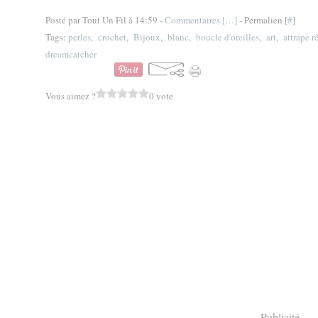
Posté par Tout Un Fil à 14:59 -
Commentaires [
…
]
- Permalien [
#
]
Tags:
perles
,
crochet
,
Bijoux
,
blanc
,
boucle d'oreilles
,
art
,
attrape r
dreamcatcher
Vous aimez ?
0 vote
Publicité