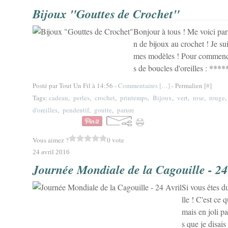
Bijoux "Gouttes de Crochet"
Bonjour à tous ! Me voici part
n de bijoux au crochet ! Je s
mes modèles ! Pour commencer,
s de boucles d'oreilles : *****
Posté par Tout Un Fil à 14:56 -
Commentaires [
…
]
- Permalien [
#
]
Tags:
cadeau
,
perles
,
crochet
,
printemps
,
Bijoux
,
vert
,
rose
,
rouge
d'oreilles
,
pendentif
,
goutte
,
parure
Vous aimez ?
0 vote
24 avril 2016
Journée Mondiale de la Cagouille - 24
Si vous êtes d
lle ! C'est ce
mais en joli p
s que je disai