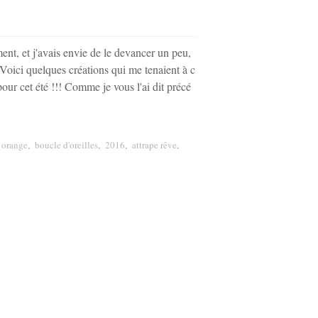
ment, et j'avais envie de le devancer un peu,
l Voici quelques créations qui me tenaient à c
pour cet été !!! Comme je vous l'ai dit précé
,
orange
,
boucle d'oreilles
,
2016
,
attrape rêve
,