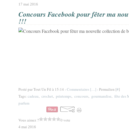
17 mai 2016
Concours Facebook pour fêter ma nouve
!!!
Posté par Tout Un Fil à 15:14 -
Commentaires [
…
]
- Permalien [
#
]
Tags:
cadeau
,
crochet
,
printemps
,
concours
,
gourmandise
,
fête des 
parfum
Vous aimez ?
0 vote
4 mai 2016