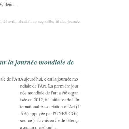
vident,...
l
,
24 avril
,
aluminium
,
cagouille
,
fil alu
,
journée
our la journée mondiale de
Aujourd'hui, c'est la journée mo
ndiale de l'Art. La première jour
née mondiale de l'art a été organ
isée en 2012, à l'initiative de l' In
ternational Asso ciation of Art (I
AA) appuyée par l'UNES CO (
source ). J'avais envie de fêter ça
avec un projet qui...