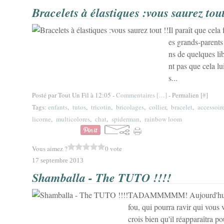
Bracelets à élastiques :vous saurez tout
Il paraît que cel
es grands-parents 
ns de quelques lib
nt pas que cela lu
s...
Posté par Tout Un Fil à 12:05 -
Commentaires [
…
]
- Permalien [
#
]
Tags:
enfants
,
tutos
,
tricotin
,
bricolages
,
collier
,
bracelet
,
accessoir
licorne
,
multicolores
,
chat
,
spiderman
,
rainbow loom
Vous aimez ?
0 vote
17 septembre 2013
Shamballa - The TUTO !!!!
TADAMMMMM! Aujourd'hui, je 
fou, qui pourra ravir qui vous
crois bien qu'il réapparaîtra p