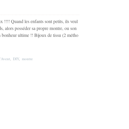
 !!!! Quand les enfants sont petits, ils veul
ds, alors posséder sa propre montre, ou son
n bonheur ultime !! Bijoux de tissu (2 métho
l'Avent
,
DIY
,
montre