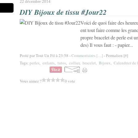
22 décembre 2014
DIY Bijoux de tissu #Jour22
Voici de quoi faire des heureux
ent tout faire comme les gran
propre bracelet de perle est u
des) Il vous faut : - papier...
Posté par Tout Un Fil à 23:58 -
Commentaires [
…
]
- Permalien [
#
]
Tags:
perles
,
enfants
,
tutos
,
collier
,
bracelet
,
Bijoux
,
Calendrier de 
Vous aimez ?
0 vote