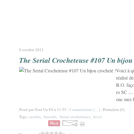
6 octobre 2011
The Serial Crocheteuse #107 Un bijou 
Voici à q
réalisé d
B.O. faço
es SC ....
onc mes br
Posté par Tout Un Fil à 11:55 -
Commentaires [
…
]
- Permalien [
#
]
Tags:
crochet
,
bracelet
,
Serial crocheteuses
,
hiver