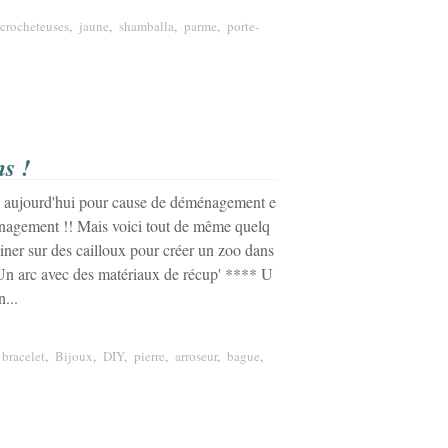
 crocheteuses
,
jaune
,
shamballa
,
parme
,
porte-
s !
d aujourd'hui pour cause de déménagement e
nagement !! Mais voici tout de même quelq
iner sur des cailloux pour créer un zoo dans
 Un arc avec des matériaux de récup' **** U
...
,
bracelet
,
Bijoux
,
DIY
,
pierre
,
arroseur
,
bague
,