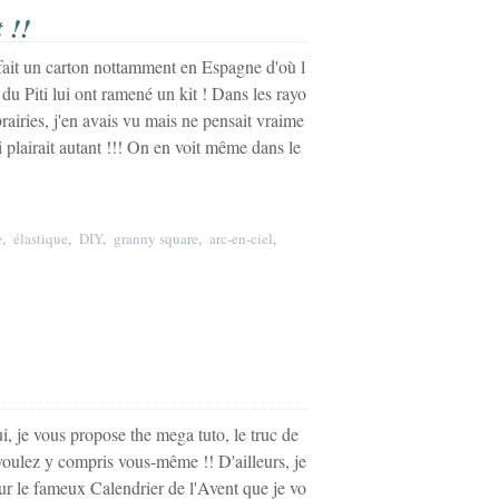
 !!
a fait un carton nottamment en Espagne d'où l
du Piti lui ont ramené un kit ! Dans les rayo
rairies, j'en avais vu mais ne pensait vraime
i plairait autant !!! On en voit même dans le
e
,
élastique
,
DIY
,
granny square
,
arc-en-ciel
,
vous propose the mega tuto, le truc de
 voulez y compris vous-même !! D'ailleurs, je
our le fameux Calendrier de l'Avent que je vo