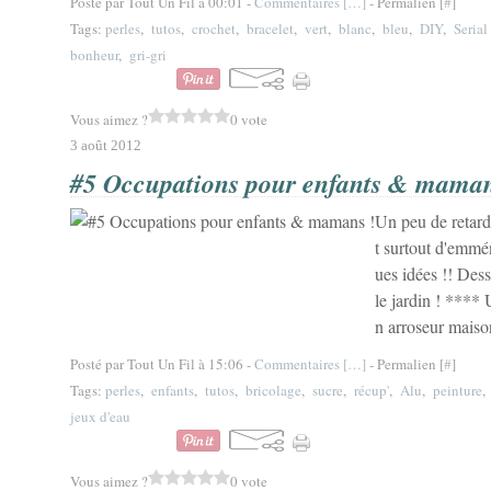
Posté par Tout Un Fil à 00:01 -
Commentaires [
…
]
- Permalien [
#
]
Tags:
perles
,
tutos
,
crochet
,
bracelet
,
vert
,
blanc
,
bleu
,
DIY
,
Serial
bonheur
,
gri-gri
Vous aimez ?
0 vote
3 août 2012
#5 Occupations pour enfants & maman
Un peu de retar
t surtout d'emmé
ues idées !! Dess
le jardin ! ****
n arroseur maison
Posté par Tout Un Fil à 15:06 -
Commentaires [
…
]
- Permalien [
#
]
Tags:
perles
,
enfants
,
tutos
,
bricolage
,
sucre
,
récup'
,
Alu
,
peinture
jeux d'eau
Vous aimez ?
0 vote