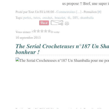
us propose !! Bref, une super i
Posté par Tout Un Fil à 08:00 -
Commentaires [
…
]
- Permalien [
#
]
Tags:
perles
,
tutos
,
crochet
,
bracelet
,
fil
,
DIY
,
shamballa
Vous aimez ?
0 vote
16 septembre 2013
The Serial Crocheteuses n°187 Un Sh
bonheur !