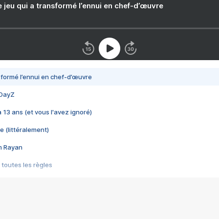
e jeu qui a transformé l’ennui en chef-d’œuvre
nsformé l’ennui en chef-d’œuvre
 DayZ
 a 13 ans (et vous l'avez ignoré)
e (littéralement)
im Rayan
 toutes les règles
s les jeux vidéo
us choquant de Rockstar ? - Le scandale BULLY
e plus moche de Steam