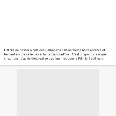
Difficile de passer à côté des Barbapapa !! Ils ont bercé notre enfance et
bercent encore celle des enfants d'aujourd'hui !! C'est un grand classique
chez nous ! J'avais déjà réalisé des figurines pour le Piti ( Ici ) et il les a
gentiment passées à sa...