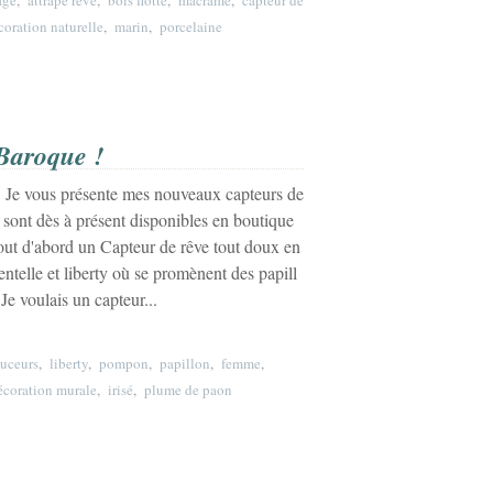
age
,
attrape rêve
,
bois flotté
,
macramé
,
capteur de
coration naturelle
,
marin
,
porcelaine
 Baroque !
! Je vous présente mes nouveaux capteurs de
ls sont dès à présent disponibles en boutique
tout d'abord un Capteur de rêve tout doux en
dentelle et liberty où se promènent des papill
 Je voulais un capteur...
uceurs
,
liberty
,
pompon
,
papillon
,
femme
,
écoration murale
,
irisé
,
plume de paon