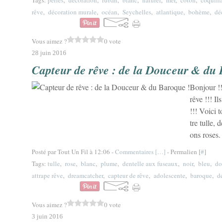
Tags:
perles
,
décoration
,
ruban
,
blanc
,
naturel
,
mer
,
coton
,
coquill
rêve
,
décoration murale
,
océan
,
Seychelles
,
atlantique
,
bohème
,
dé
Vous aimez ?
0 vote
28 juin 2016
Capteur de rêve : de la Douceur & du
Bonjour !
rêve !!! I
!!! Voici 
tre tulle, 
ons roses.
Posté par Tout Un Fil à 12:06 -
Commentaires [
…
]
- Permalien [
#
]
Tags:
tulle
,
rose
,
blanc
,
plume
,
dentelle aux fuseaux
,
noir
,
bleu
,
do
attrape rêve
,
dreamcatcher
,
capteur de rêve
,
adolescente
,
baroque
,
d
Vous aimez ?
0 vote
3 juin 2016