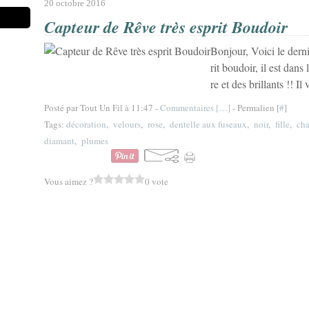
20 octobre 2016
Capteur de Rêve très esprit Boudoir
Bonjour, Voici le derni
rit boudoir, il est dans 
re et des brillants !! 
Posté par Tout Un Fil à 11:47 -
Commentaires [
…
]
- Permalien [
#
]
Tags:
décoration
,
velours
,
rose
,
dentelle aux fuseaux
,
noir
,
fille
,
cha
diamant
,
plumes
Vous aimez ?
0 vote