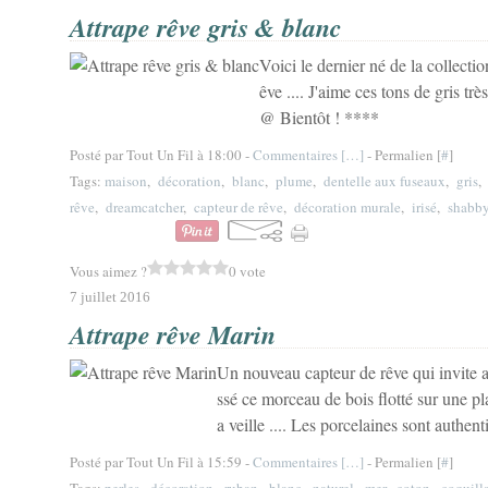
Attrape rêve gris & blanc
Voici le dernier né de la collecti
êve .... J'aime ces tons de gris t
@ Bientôt ! ****
Posté par Tout Un Fil à 18:00 -
Commentaires [
…
]
- Permalien [
#
]
Tags:
maison
,
décoration
,
blanc
,
plume
,
dentelle aux fuseaux
,
gris
rêve
,
dreamcatcher
,
capteur de rêve
,
décoration murale
,
irisé
,
shabb
Vous aimez ?
0 vote
7 juillet 2016
Attrape rêve Marin
Un nouveau capteur de rêve qui invite a
ssé ce morceau de bois flotté sur une pla
a veille .... Les porcelaines sont authen
Posté par Tout Un Fil à 15:59 -
Commentaires [
…
]
- Permalien [
#
]