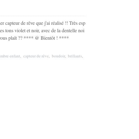
er capteur de rêve que j'ai réalisé !! Très esp
les tons violet et noir, avec de la dentelle noi
Il vous plaît ?? **** @ Bientôt ! ****
mbre enfant
,
capteur de rêve
,
boudoir
,
brillants
,