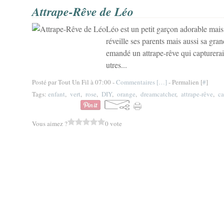
Attrape-Rêve de Léo
Léo est un petit garçon adorable mais q
réveille ses parents mais aussi sa gra
emandé un attrape-rêve qui capturerait
utres...
Posté par Tout Un Fil à 07:00 -
Commentaires [
…
]
- Permalien [
#
]
Tags:
enfant
,
vert
,
rose
,
DIY
,
orange
,
dreamcatcher
,
attrape-rêve
,
ca
Vous aimez ?
0 vote