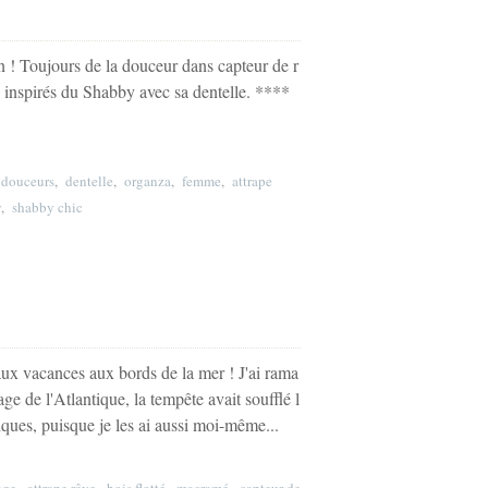
on ! Toujours de la douceur dans capteur de r
rès inspirés du Shabby avec sa dentelle. ****
,
douceurs
,
dentelle
,
organza
,
femme
,
attrape
y
,
shabby chic
ux vacances aux bords de la mer ! J'ai rama
ge de l'Atlantique, la tempête avait soufflé l
tiques, puisque je les ai aussi moi-même...