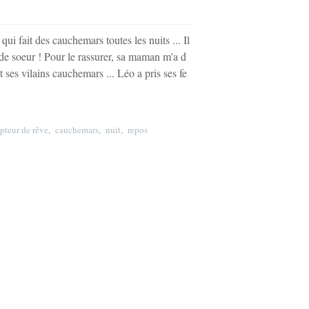
ui fait des cauchemars toutes les nuits ... Il
nde soeur ! Pour le rassurer, sa maman m'a d
 ses vilains cauchemars ... Léo a pris ses fe
pteur de rêve
,
cauchemars
,
nuit
,
repos