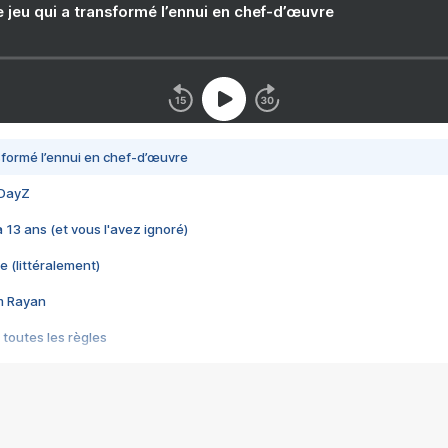
e jeu qui a transformé l’ennui en chef-d’œuvre
nsformé l’ennui en chef-d’œuvre
 DayZ
 a 13 ans (et vous l'avez ignoré)
e (littéralement)
im Rayan
 toutes les règles
s les jeux vidéo
us choquant de Rockstar ? - Le scandale BULLY
e plus moche de Steam