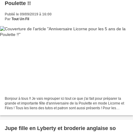
Poulette !!
Publié le 09/09/2019 à 16:00
Par
Tout Un Fil
Bonjour à tous !! Je vais regrouper ici tout ce que j'ai fait pour préparer la
grande et importante fête d'anniversaire de la Poulette en mode Licorne et
Fées ! Tous les liens des tutos et patron sont aussi présents ! Pour les
invitations, j'ai imprimé...
Jupe fille en Lyberty et broderie anglaise so