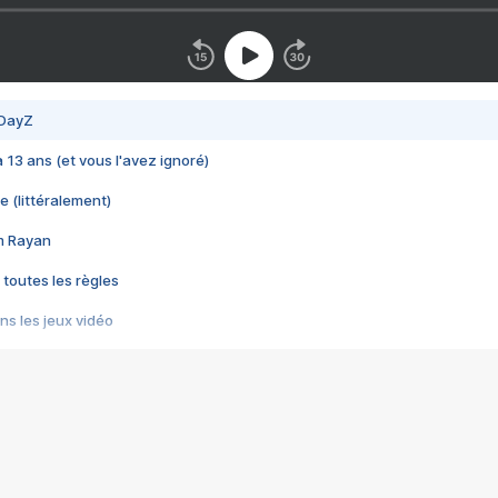
 DayZ
 a 13 ans (et vous l'avez ignoré)
e (littéralement)
im Rayan
 toutes les règles
s les jeux vidéo
us choquant de Rockstar ? - Le scandale BULLY
e plus moche de Steam
du RÊVE tourne au CAUCHEMAR
pendant 8 heures