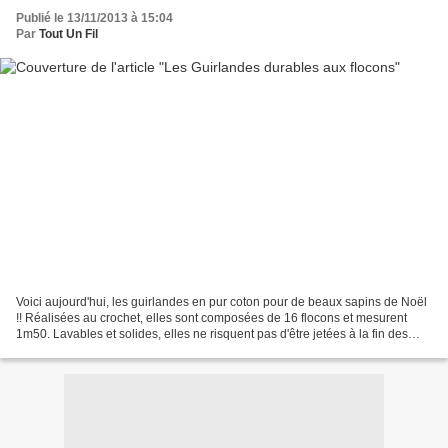
Publié le 13/11/2013 à 15:04
Par
Tout Un Fil
Voici aujourd'hui, les guirlandes en pur coton pour de beaux sapins de Noël
!! Réalisées au crochet, elles sont composées de 16 flocons et mesurent
1m50. Lavables et solides, elles ne risquent pas d'être jetées à la fin des
fêtes ! Et voici le panel des...