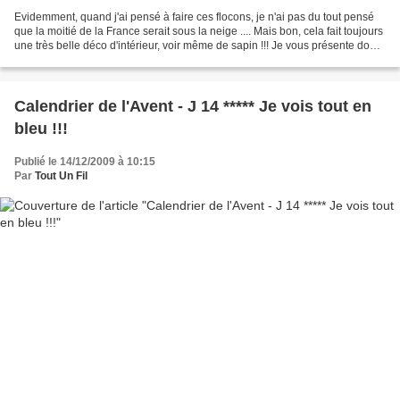
Evidemment, quand j'ai pensé à faire ces flocons, je n'ai pas du tout pensé
que la moitié de la France serait sous la neige .... Mais bon, cela fait toujours
une très belle déco d'intérieur, voir même de sapin !!! Je vous présente donc
mon tuto et mes...
Calendrier de l'Avent - J 14 ***** Je vois tout en
bleu !!!
Publié le 14/12/2009 à 10:15
Par
Tout Un Fil