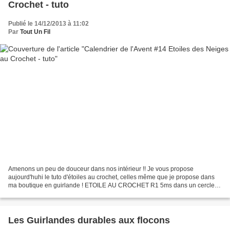
Crochet - tuto
Publié le 14/12/2013 à 11:02
Par
Tout Un Fil
Amenons un peu de douceur dans nos intérieur !! Je vous propose
aujourd'huhi le tuto d'étoiles au crochet, celles même que je propose dans
ma boutique en guirlande ! ETOILE AU CROCHET R1 5ms dans un cercle
magique R2 Dans la 1ère ms, *1ms, 1 picot (3ml,...
Les Guirlandes durables aux flocons