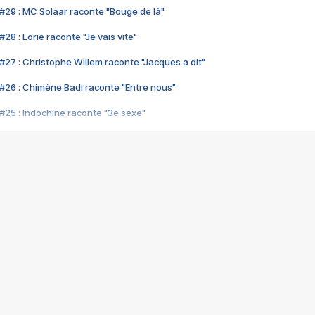
#29 : MC Solaar raconte "Bouge de là"
28 : Lorie raconte "Je vais vite"
#27 : Christophe Willem raconte "Jacques a dit"
#26 : Chimène Badi raconte "Entre nous"
#25 : Indochine raconte "3e sexe"
#24 : Zaho raconte "C'est chelou"
#23 : Patrick Bruel raconte "Au café des délices"
#22 : Kyo raconte "Le chemin"
#21 : Nolwenn Leroy raconte "Cassé"
#20 : Patrick Hernandez raconte "Born to be alive"
#19 : Lorie raconte "Près de moi"
#18 : Michael Jones raconte "A nos actes manqués" (avec Jean-Jacque