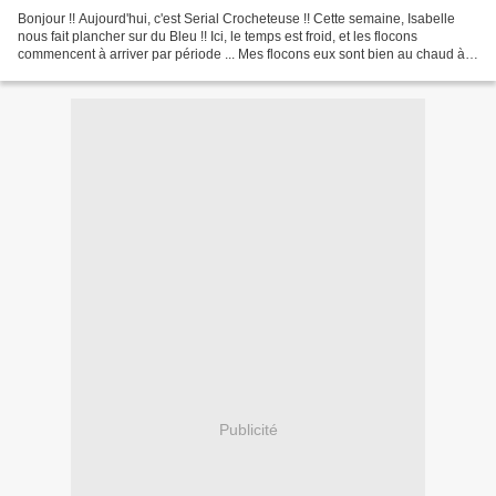
Bonjour !! Aujourd'hui, c'est Serial Crocheteuse !! Cette semaine, Isabelle
nous fait plancher sur du Bleu !! Ici, le temps est froid, et les flocons
commencent à arriver par période ... Mes flocons eux sont bien au chaud à
la maison et ne risquent pas...
Publicité