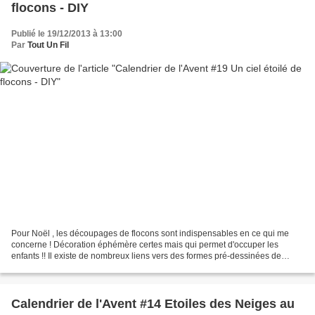
flocons - DIY
Publié le 19/12/2013 à 13:00
Par
Tout Un Fil
Pour Noël , les découpages de flocons sont indispensables en ce qui me
concerne ! Décoration éphémère certes mais qui permet d'occuper les
enfants !! Il existe de nombreux liens vers des formes pré-dessinées de
flocons : mes 4 sites préférés sont : 1,...
Calendrier de l'Avent #14 Etoiles des Neiges au