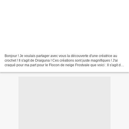
Bonjour ! Je voulais partager avec vous la découverte d'une créatrice au
crochet ! Il s'agit de Draiguna ! Ces créations sont juste magnifiques ! J'ai
craqué pour ma part pour le Flocon de neige Frostvale que voici : Il s'agit du
premier que je fais mais...