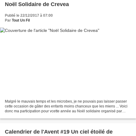
Noël Solidaire de Crevea
Publié le 22/12/2017 à 07:00
Par
Tout Un Fil
Malgré le mauvais temps et les microbes, je ne pouvais pas laisser passer
cette occasion de gâter des enfants moins chanceux que les miens ... Voici
donc ma participation pour vcette année au Noël solidaire organisé par
Creavea : deux trousses au crochet...
Calendrier de l'Avent #19 Un ciel étoilé de