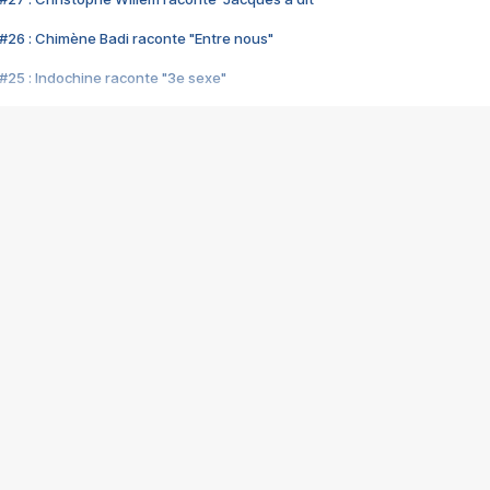
#26 : Chimène Badi raconte "Entre nous"
#25 : Indochine raconte "3e sexe"
#24 : Zaho raconte "C'est chelou"
#23 : Patrick Bruel raconte "Au café des délices"
#22 : Kyo raconte "Le chemin"
#21 : Nolwenn Leroy raconte "Cassé"
#20 : Patrick Hernandez raconte "Born to be alive"
#19 : Lorie raconte "Près de moi"
#18 : Michael Jones raconte "A nos actes manqués" (avec Jean-Jacque
#17 : Khaled raconte "Aïcha"
#16 : Corneille raconte "Parce qu'on vient de loin"
#15 : Indochine raconte "L'aventurier"