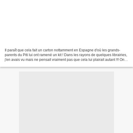
Il paraît que cela fait un carton nottamment en Espagne d'où les grands-
parents du Piti lui ont ramené un kit ! Dans les rayons de quelques librairies,
j'en avais vu mais ne pensait vraiment pas que cela lui plairait autant !!! On
en voit même dans les...