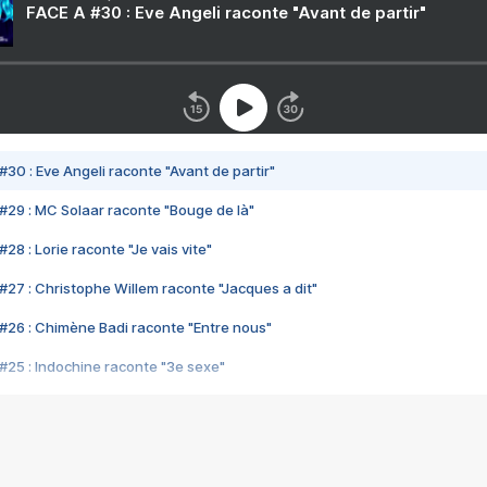
FACE A #30 : Eve Angeli raconte "Avant de partir"
#30 : Eve Angeli raconte "Avant de partir"
#29 : MC Solaar raconte "Bouge de là"
28 : Lorie raconte "Je vais vite"
#27 : Christophe Willem raconte "Jacques a dit"
#26 : Chimène Badi raconte "Entre nous"
#25 : Indochine raconte "3e sexe"
#24 : Zaho raconte "C'est chelou"
#23 : Patrick Bruel raconte "Au café des délices"
#22 : Kyo raconte "Le chemin"