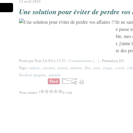
12 avril 2016
Une solution pour éviter de perdre vos 
Je ne sai
e passe 
ble, mes 
t, j'aime
re des pe
Posté par Tout Un Fil à 13:53 -
Commentaires [
…
]
- Permalien [
#
]
Tags:
cadeau
,
crochet
,
panier
,
marron
,
fête
,
rose
,
rouge
,
coeur
,
vid
Hooked zpagetti
,
panière
Vous aimez ?
0 vote