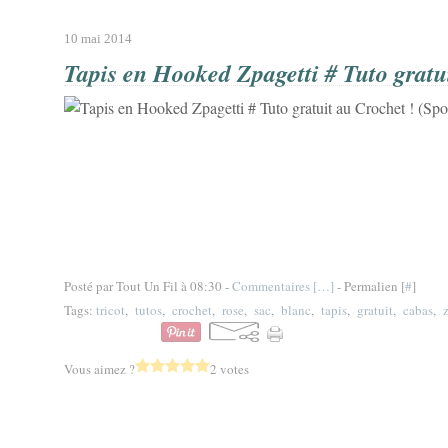
10 mai 2014
Tapis en Hooked Zpagetti # Tuto gratu
Posté par Tout Un Fil à 08:30 -
Commentaires [
…
]
- Permalien [
#
]
Tags:
tricot
,
tutos
,
crochet
,
rose
,
sac
,
blanc
,
tapis
,
gratuit
,
cabas
,
Vous aimez ?
2 votes