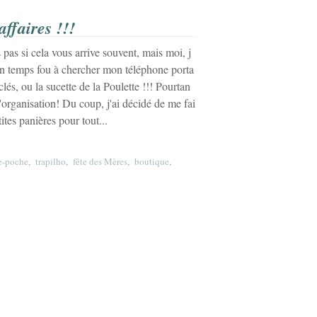
affaires !!!
s pas si cela vous arrive souvent, mais moi, j
un temps fou à chercher mon téléphone porta
clés, ou la sucette de la Poulette !!! Pourtan
 l'organisation! Du coup, j'ai décidé de me fai
tites panières pour tout...
e-poche
,
trapilho
,
fête des Mères
,
boutique
,