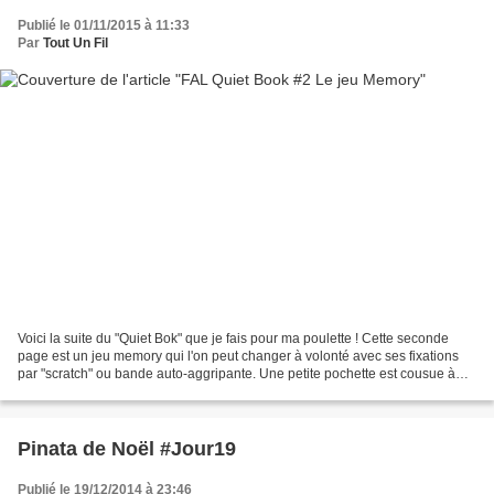
Publié le 01/11/2015 à 11:33
Par
Tout Un Fil
Voici la suite du "Quiet Bok" que je fais pour ma poulette ! Cette seconde
page est un jeu memory qui l'on peut changer à volonté avec ses fixations
par "scratch" ou bande auto-aggripante. Une petite pochette est cousue à
l'arrière pour ne pas perdre...
Pinata de Noël #Jour19
Publié le 19/12/2014 à 23:46