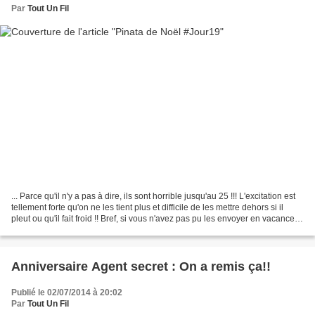
Par
Tout Un Fil
... Parce qu'il n'y a pas à dire, ils sont horrible jusqu'au 25 !!! L'excitation est
tellement forte qu'on ne les tient plus et difficile de les mettre dehors si il
pleut ou qu'il fait froid !! Bref, si vous n'avez pas pu les envoyer en vacances
chez...
Anniversaire Agent secret : On a remis ça!!
Publié le 02/07/2014 à 20:02
Par
Tout Un Fil