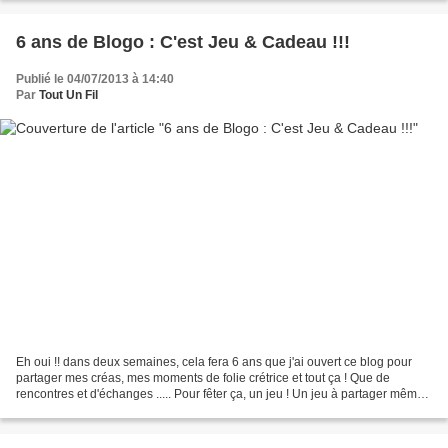
6 ans de Blogo : C'est Jeu & Cadeau !!!
Publié le 04/07/2013 à 14:40
Par
Tout Un Fil
Eh oui !! dans deux semaines, cela fera 6 ans que j'ai ouvert ce blog pour
partager mes créas, mes moments de folie crétrice et tout ça ! Que de
rencontres et d'échanges ..... Pour fêter ça, un jeu ! Un jeu à partager même
puisque plus vous en parlerai,...