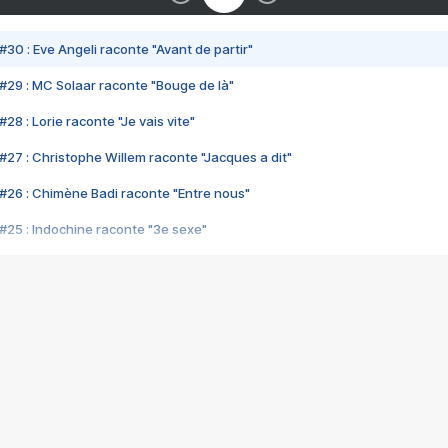
#30 : Eve Angeli raconte "Avant de partir"
#29 : MC Solaar raconte "Bouge de là"
28 : Lorie raconte "Je vais vite"
#27 : Christophe Willem raconte "Jacques a dit"
#26 : Chimène Badi raconte "Entre nous"
#25 : Indochine raconte "3e sexe"
#24 : Zaho raconte "C'est chelou"
#23 : Patrick Bruel raconte "Au café des délices"
#22 : Kyo raconte "Le chemin"
#21 : Nolwenn Leroy raconte "Cassé"
#20 : Patrick Hernandez raconte "Born to be alive"
#19 : Lorie raconte "Près de moi"