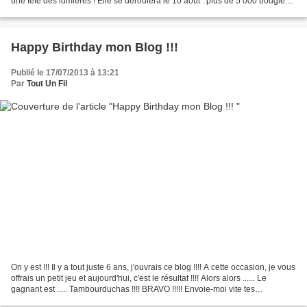
une fête des lumières ! Elle se déroulera le 10 août : plus de 5 000 bougies
allumées dans le village,...
Happy Birthday mon Blog !!!
Publié le 17/07/2013 à 13:21
Par
Tout Un Fil
On y est !!! Il y a tout juste 6 ans, j'ouvrais ce blog !!!! A cette occasion, je vous
offrais un petit jeu et aujourd'hui, c'est le résultat !!!! Alors alors ...... Le
gagnant est ..... Tambourduchas !!!! BRAVO !!!!! Envoie-moi vite tes
coordonnées postales...