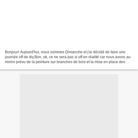
Bonjour! Aujourd'hui, nous sommes Dimanche et j'ai décidé de faire une
journée off de diy.Bon, ok, ce ne sera pas si off en réalité car nous avons au
moins prévu de la peinture sur branches de bois et la mise en place des
pièges à frelons asiatiques....