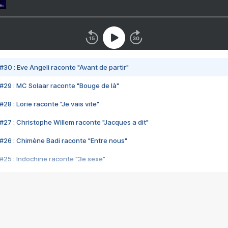
#30 : Eve Angeli raconte "Avant de partir"
#29 : MC Solaar raconte "Bouge de là"
28 : Lorie raconte "Je vais vite"
#27 : Christophe Willem raconte "Jacques a dit"
#26 : Chimène Badi raconte "Entre nous"
#25 : Indochine raconte "3e sexe"
#24 : Zaho raconte "C'est chelou"
#23 : Patrick Bruel raconte "Au café des délices"
#22 : Kyo raconte "Le chemin"