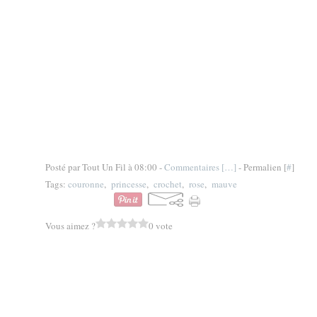
Posté par Tout Un Fil à 08:00 -
Commentaires [
…
]
- Permalien [
#
]
Tags:
couronne
,
princesse
,
crochet
,
rose
,
mauve
Vous aimez ?
0 vote