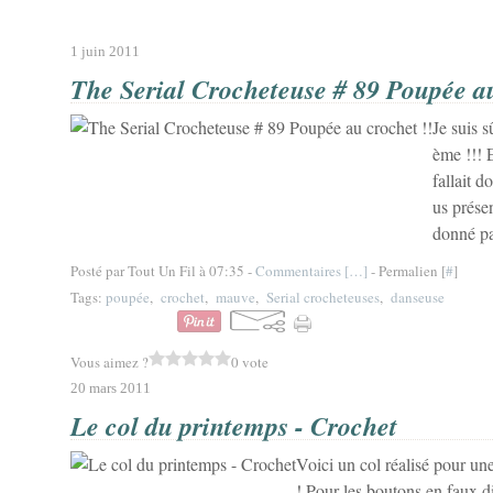
1 juin 2011
The Serial Crocheteuse # 89 Poupée au
Je suis s
ème !!! 
fallait d
us prése
donné par
Posté par Tout Un Fil à 07:35 -
Commentaires [
…
]
- Permalien [
#
]
Tags:
poupée
,
crochet
,
mauve
,
Serial crocheteuses
,
danseuse
Vous aimez ?
0 vote
20 mars 2011
Le col du printemps - Crochet
Voici un col réalisé pour un
! Pour les boutons en faux dia