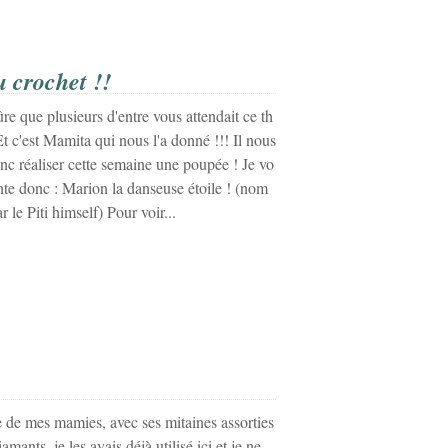
 crochet !!
ûre que plusieurs d'entre vous attendait ce th
Et c'est Mamita qui nous l'a donné !!! Il nous
onc réaliser cette semaine une poupée ! Je vo
nte donc : Marion la danseuse étoile ! (nom
 le Piti himself) Pour voir...
e de mes mamies, avec ses mitaines assorties
mants, je les avais déjà utilisé ici et je ne