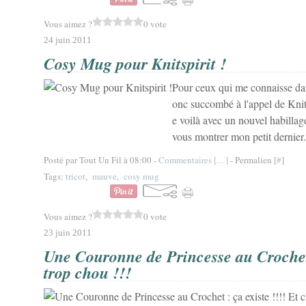
Vous aimez ?
0 vote
24 juin 2011
Cosy Mug pour Knitspirit !
Pour ceux qui me connaisse dans 
onc succombé à l'appel de Knits
e voilà avec un nouvel habilla
vous montrer mon petit dernier.
Posté par Tout Un Fil à 08:00 -
Commentaires [
…
]
- Permalien [
#
]
Tags:
tricot
,
mauve
,
cosy mug
Vous aimez ?
0 vote
23 juin 2011
Une Couronne de Princesse au Crochet :
trop chou !!!