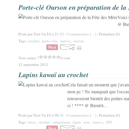
Porte-clé Ourson en préparation de la
Voici 
@ Bie
Posté par Tout Un Fil à 21:33 -
Commentaires [
…
]
- Permalien [
#
]
Tags:
crochet
,
porte-clés
,
mauve
,
ourson
Vous aimez ?
0 vote
12 septembre 2012
Lapins kawaï au crochet
Cela faisait un moment que j'avai
mon pc ! Ne manquait que l'occas
retrouveront bientôt des petites mai
ci ! **** @ Bientôt...
Posté par Tout Un Fil à 08:31 -
Commentaires [
…
]
- Permalien [
#
]
Tags:
tutos
,
crochet
,
amigurumi
,
lapin
,
rose
,
mauve
,
DIY