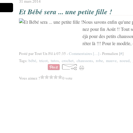
31 mars 2014
Et Bébé sera ... une petite fille !
Nous savons enfin qu'une pe
nez pour fin Août !! Tout 
éjà pour des petits chausso
rêter là !!! Pour le modèle, 
Posté par Tout Un Fil à 07:35 -
Commentaires [
…
]
- Permalien [
#
]
Tags:
bébé
,
tricot
,
tutos
,
crochet
,
chaussons
,
robe
,
mauve
,
noeud
,
Vous aimez ?
0 vote