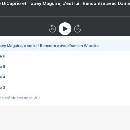
 DiCaprio et Tobey Maguire, c'est lui ! Rencontre avec Dam
bey Maguire, c'est lui ! Rencontre avec Damien Witecka
e 6
e 5
e 4
e 3
s créatrices de la VF !
e 2
e 1
e Mektoub My Love arrive enfin ! Rencontre avec Shaïn Boumedine et Sal