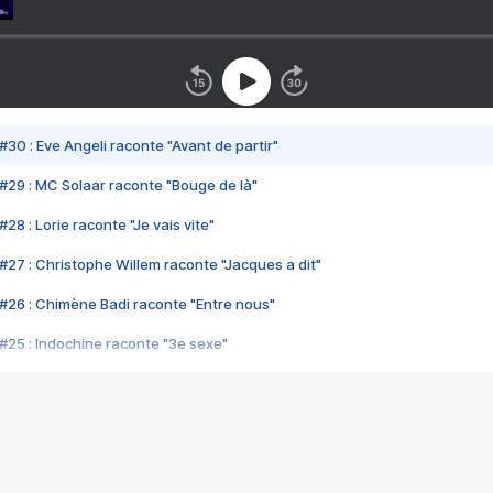
#30 : Eve Angeli raconte "Avant de partir"
#29 : MC Solaar raconte "Bouge de là"
28 : Lorie raconte "Je vais vite"
#27 : Christophe Willem raconte "Jacques a dit"
#26 : Chimène Badi raconte "Entre nous"
#25 : Indochine raconte "3e sexe"
#24 : Zaho raconte "C'est chelou"
#23 : Patrick Bruel raconte "Au café des délices"
#22 : Kyo raconte "Le chemin"