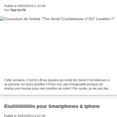
Publié le 04/02/2014 à 10:00
Par
Tout Un Fil
Cette semaine, C'est KLLM au paradis qui invite les Serial Crocheteuses à
se pencher sur leurs lunettes !! Poiur moi, pas d'originalité puisque j'ai
réalisé une housse pour mes lunettes de soleil ! Par contre, je me suis bien
amusée avec le point en double...
Étuiiiiiiiiiiiiiiiis pour Smartphones & Iphone
Publié le 20/03/2013 à 07:30