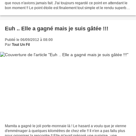
que nous n'avions jamais fait. J'ai toujours regardé ce point en attendant le
bon moment !! Le point étoile est finalement tout simple et le rendu superbe !!
J'ai réalisé la...
Euh .. Elle a gagné mais je suis gâtée !!!
Publié le 06/09/2012 à 08:00
Par
Tout Un Fil
Mamita a gagné le joli porte-monnaie là ! Le hasard a voulu que je vienne
d'emménager à quelques kilomètres de chez elle !! Il n'en a pas fallu plus
pour organiser la rencontre !! Elle m'avait préparé une surprise : une