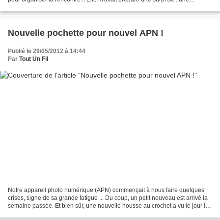
protection pour mon portable et...
Nouvelle pochette pour nouvel APN !
Publié le 29/05/2012 à 14:44
Par
Tout Un Fil
Notre appareil photo numérique (APN) commençait à nous faire quelques
crises, signe de sa grande fatigue ... Du coup, un petit nouveau est arrivé la
semaine passée. Et bien sûr, une nouvelle housse au crochet a vu le jour ! Et
avec l'ancienne .... ****...