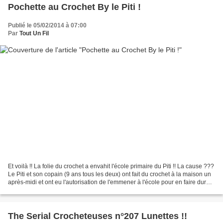
Pochette au Crochet By le Piti !
Publié le 05/02/2014 à 07:00
Par
Tout Un Fil
Et voilà !! La folie du crochet a envahit l'école primaire du Piti !! La cause ???
Le Piti et son copain (9 ans tous les deux) ont fait du crochet à la maison un
après-midi et ont eu l'autorisation de l'emmener à l'école pour en faire durant
les récréations,...
The Serial Crocheteuses n°207 Lunettes !!