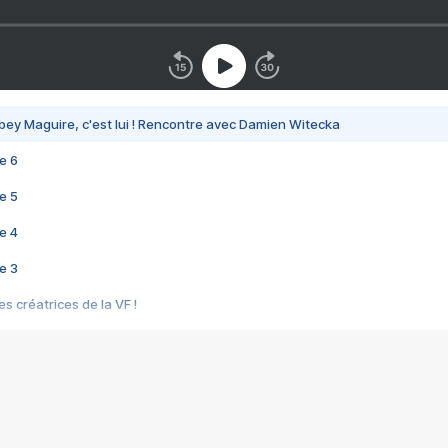
bey Maguire, c'est lui ! Rencontre avec Damien Witecka
e 6
e 5
e 4
e 3
s créatrices de la VF !
e 2
e 1
e Mektoub My Love arrive enfin ! Rencontre avec Shaïn Boumedine et Sal