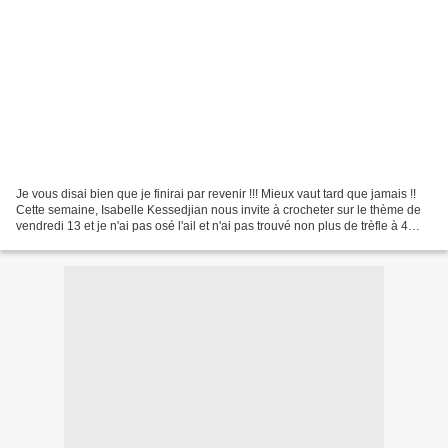
Je vous disai bien que je finirai par revenir !!! Mieux vaut tard que jamais !!
Cette semaine, Isabelle Kessedjian nous invite à crocheter sur le thème de
vendredi 13 et je n'ai pas osé l'ail et n'ai pas trouvé non plus de trèfle à 4
feuilles .... J'ai...