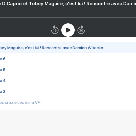
 DiCaprio et Tobey Maguire, c'est lui ! Rencontre avec Dam
bey Maguire, c'est lui ! Rencontre avec Damien Witecka
e 6
e 5
e 4
e 3
s créatrices de la VF !
e 2
e 1
e Mektoub My Love arrive enfin ! Rencontre avec Shaïn Boumedine et Sal