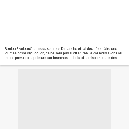
Bonjour! Aujourd'hui, nous sommes Dimanche et j'ai décidé de faire une
journée off de diy.Bon, ok, ce ne sera pas si off en réalité car nous avons au
moins prévu de la peinture sur branches de bois et la mise en place des
pièges à frelons asiatiques....