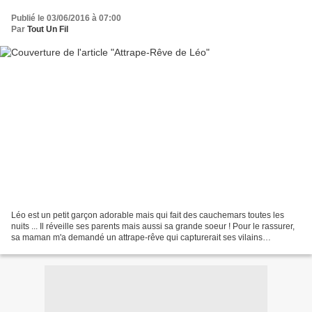
Publié le 03/06/2016 à 07:00
Par
Tout Un Fil
Léo est un petit garçon adorable mais qui fait des cauchemars toutes les
nuits ... Il réveille ses parents mais aussi sa grande soeur ! Pour le rassurer,
sa maman m'a demandé un attrape-rêve qui capturerait ses vilains
cauchemars ... Léo a pris ses feutres...