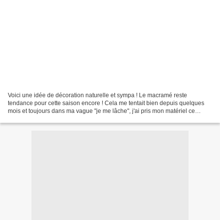
Voici une idée de décoration naturelle et sympa ! Le macramé reste
tendance pour cette saison encore ! Cela me tentait bien depuis quelques
mois et toujours dans ma vague "je me lâche", j'ai pris mon matériel ce
dimanche avec ce beau soleil froid don...