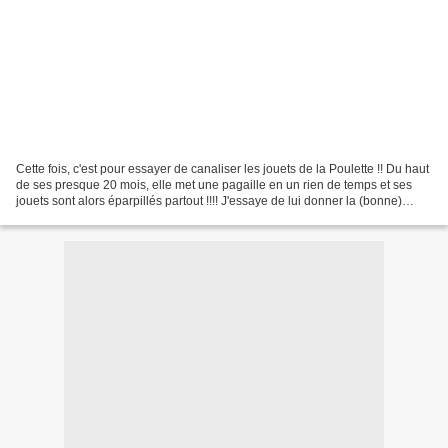
Cette fois, c'est pour essayer de canaliser les jouets de la Poulette !! Du haut
de ses presque 20 mois, elle met une pagaille en un rien de temps et ses
jouets sont alors éparpillés partout !!!! J'essaye de lui donner la (bonne)
habitude de ranger mais,...