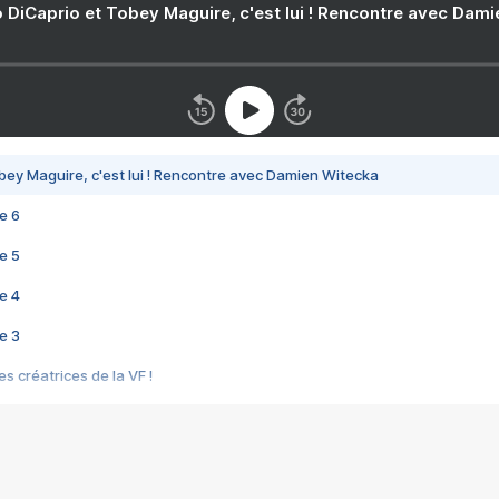
 DiCaprio et Tobey Maguire, c'est lui ! Rencontre avec Dam
bey Maguire, c'est lui ! Rencontre avec Damien Witecka
e 6
e 5
e 4
e 3
s créatrices de la VF !
e 2
e 1
e Mektoub My Love arrive enfin ! Rencontre avec Shaïn Boumedine et Sal