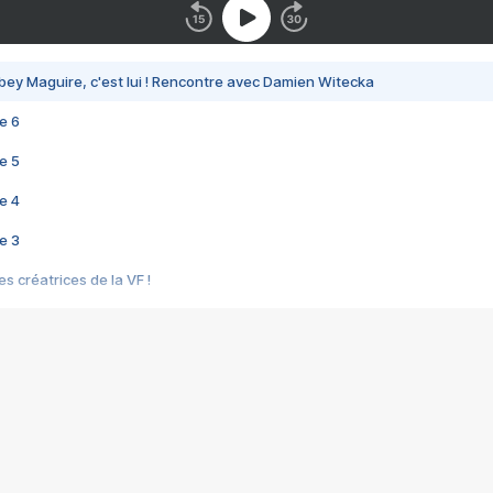
bey Maguire, c'est lui ! Rencontre avec Damien Witecka
e 6
e 5
e 4
e 3
s créatrices de la VF !
e 2
e 1
e Mektoub My Love arrive enfin ! Rencontre avec Shaïn Boumedine et Sal
i : après Toni en famille
elle réalise le bouleversant Dites lui que je l'aime