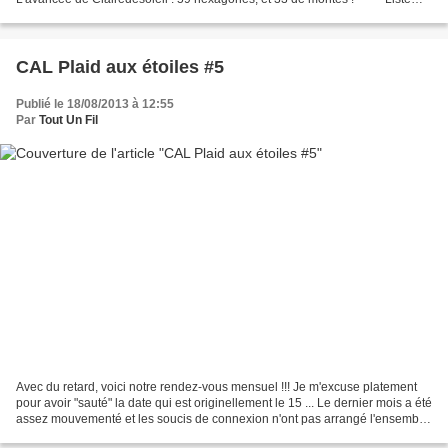
des participantes : Lilith02290...
CAL Plaid aux étoiles #5
Publié le 18/08/2013 à 12:55
Par
Tout Un Fil
Avec du retard, voici notre rendez-vous mensuel !!! Je m'excuse platement
pour avoir "sauté" la date qui est originellement le 15 ... Le dernier mois a été
assez mouvementé et les soucis de connexion n'ont pas arrangé l'ensemble
! Hormis le décès brutal...