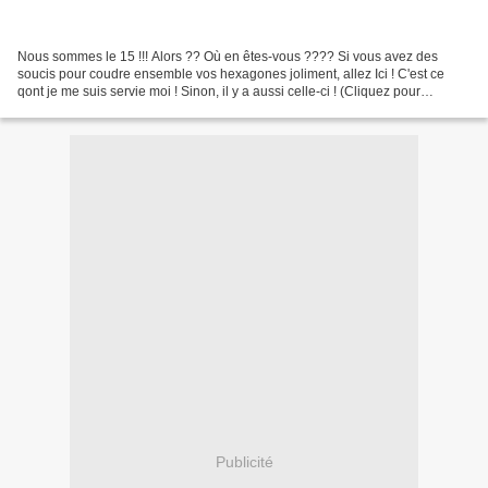
Nous sommes le 15 !!! Alors ?? Où en êtes-vous ???? Si vous avez des
soucis pour coudre ensemble vos hexagones joliment, allez Ici ! C'est ce
qont je me suis servie moi ! Sinon, il y a aussi celle-ci ! (Cliquez pour
agrandir la photo !) Bravo à toutes...
Publicité