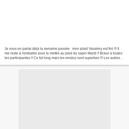
Je vous en parlai déjà la semaine passée : mon plaid Vasalery est fini !!! Il
me reste à l'emballer pour le mettre au pied du sapin Mardi !! Bravo à toutes
les participantes !! Ce fut long mais les rendus sont superbes !!! Les autres
plaids sont sur le...