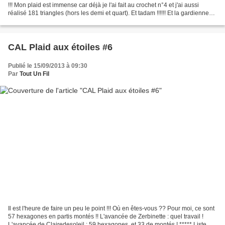
!!! Mon plaid est immense car déjà je l'ai fait au crochet n°4 et j'ai aussi
réalisé 181 triangles (hors les demi et quart). Et tadam !!!!!! Et la gardienne
des lieux .........
CAL Plaid aux étoiles #6
Publié le 15/09/2013 à 09:30
Par
Tout Un Fil
Il est l'heure de faire un peu le point !!! Où en êtes-vous ?? Pour moi, ce sont
57 hexagones en partis montés !! L'avancée de Zerbinette : quel travail !
L'avancée de Clairedesoleil : 59 hexagones, et 33 de montés ! ***** Liste