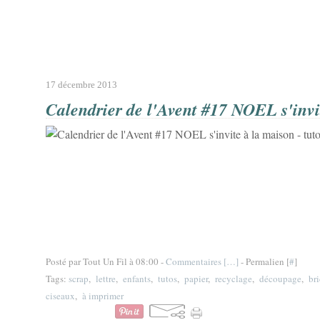
17 décembre 2013
Calendrier de l'Avent #17 NOEL s'invit
Posté par Tout Un Fil à 08:00 -
Commentaires [
…
]
- Permalien [
#
]
Tags:
scrap
,
lettre
,
enfants
,
tutos
,
papier
,
recyclage
,
découpage
,
br
ciseaux
,
à imprimer