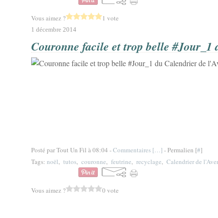
Vous aimez ?
1 vote
1 décembre 2014
Couronne facile et trop belle #Jour_1 
Posté par Tout Un Fil à 08:04 -
Commentaires [
…
]
- Permalien [
#
]
Tags:
noël
,
tutos
,
couronne
,
feutrine
,
recyclage
,
Calendrier de l'Ave
Vous aimez ?
0 vote