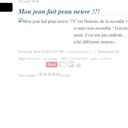
24 avril 2019
Mon jean fait peau neuve !!!
C'est l'histoire de la seconde v
si mais non avouable ! Forcéme
ment, il est usé par endroits ..
rché différents moyens...
Posté par Tout Un Fil à 07:00 -
Commentaires [
…
]
- Permalien [
#
]
Tags:
broderie
,
recyclage
,
DIY
,
zero-déchet
,
jean
,
sashiko
Vous aimez ?
0 vote