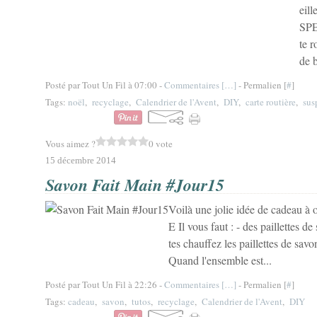
eill
SPE
te 
de b
Posté par Tout Un Fil à 07:00 -
Commentaires [
…
]
- Permalien [
#
]
Tags:
noël
,
recyclage
,
Calendrier de l'Avent
,
DIY
,
carte routière
,
sus
Vous aimez ?
0 vote
15 décembre 2014
Savon Fait Main #Jour15
Voilà une jolie idée de cadeau 
E Il vous faut : - des paillettes 
tes chauffez les paillettes de sav
Quand l'ensemble est...
Posté par Tout Un Fil à 22:26 -
Commentaires [
…
]
- Permalien [
#
]
Tags:
cadeau
,
savon
,
tutos
,
recyclage
,
Calendrier de l'Avent
,
DIY