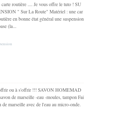
e carte routière .... Je vous offre le tuto ! SU
NSION " Sur La Route" Matériel : une car
routière en bonne état général une suspension
ase (la...
pension
à offrir ou à s'offrir !!! SAVON HOMEMAD
de savon de marseille -eau -moules, tampon Fai
on de marseille avec de l'eau au micro-onde.