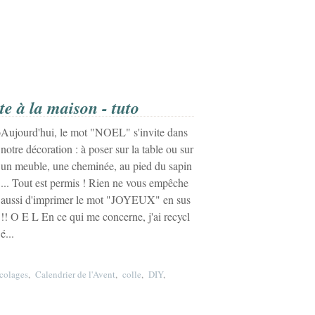
e à la maison - tuto
Aujourd'hui, le mot "NOEL" s'invite dans
notre décoration : à poser sur la table ou sur
un meuble, une cheminée, au pied du sapin
... Tout est permis ! Rien ne vous empêche
aussi d'imprimer le mot "JOYEUX" en sus
!! O E L En ce qui me concerne, j'ai recycl
é...
icolages
,
Calendrier de l'Avent
,
colle
,
DIY
,