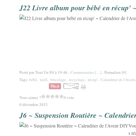
J22 Livre album pour bébé en récup' ~
Posté par Tout Un Fil à 19:46 -
Commentaires [
…
]
- Permalien [
#
]
Tags:
bébé
,
noël
,
bricolage
,
recyclage
,
récup'
,
Calendrier de l'Avent
Vous aimez ?
0 vote
6 décembre 2015
J6 ~ Suspension Routière ~ Calendrier
Vou
s ré