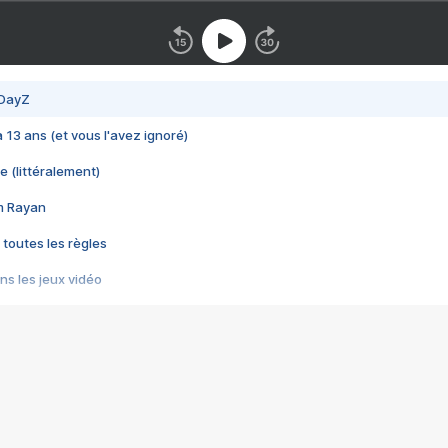
 DayZ
 a 13 ans (et vous l'avez ignoré)
e (littéralement)
im Rayan
 toutes les règles
s les jeux vidéo
us choquant de Rockstar ? - Le scandale BULLY
e plus moche de Steam
du RÊVE tourne au CAUCHEMAR
pendant 8 heures