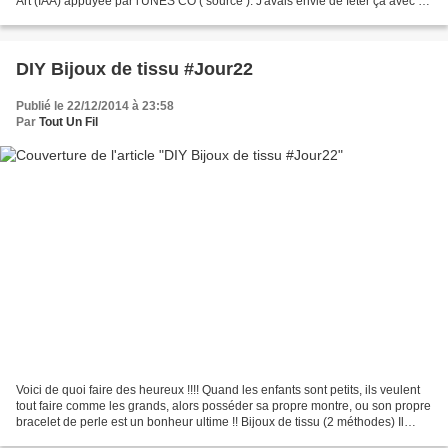
Art (IAA) appuyée par l'UNES CO ( source ). J'avais envie de fêter ça avec un
projet qui...
DIY Bijoux de tissu #Jour22
Publié le 22/12/2014 à 23:58
Par
Tout Un Fil
Voici de quoi faire des heureux !!!! Quand les enfants sont petits, ils veulent
tout faire comme les grands, alors posséder sa propre montre, ou son propre
bracelet de perle est un bonheur ultime !! Bijoux de tissu (2 méthodes) Il
vous faut : - papier...