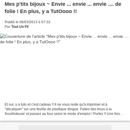
Mes p'tits bijoux ~ Envie ... envie ... envie .... de
folie ! En plus, y a TutOooo !!
Publié le 08/03/2013 à 07:32
Par
Tout Un Fil
Et oui, y a tuto et c'est cadeau !! Il ne vous reste qu'à imprimer et à
"décalquer" sur une feuille de plastique dingue. Faites des trous à la
'trouilloteuse' et passez au four selon le mode d'emploi ! Portez !! Une fois
cuits, découpés, voici mes p'tits...