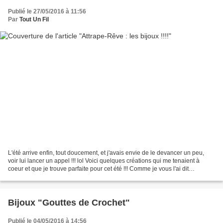
Publié le 27/05/2016 à 11:56
Par
Tout Un Fil
L'été arrive enfin, tout doucement, et j'avais envie de le devancer un peu,
voir lui lancer un appel !!! lol Voici quelques créations qui me tenaient à
coeur et que je trouve parfaite pour cet été !!! Comme je vous l'ai dit
précédemment, je me suis lancée...
Bijoux "Gouttes de Crochet"
Publié le 04/05/2016 à 14:56