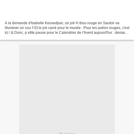
A la demande d'Isabelle Kessedjian, un joli H ibou rouge en Sautoir va
illuminer un cou !! Et le joli carré pour le musée : Pour les autres rouges, c'est
Ici ! & Donc, p etite pause pour le Calendrier de l'Avent aujourd'hui : demain,
on régalera nos papilles...