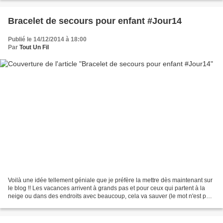
Bracelet de secours pour enfant #Jour14
Publié le 14/12/2014 à 18:00
Par
Tout Un Fil
Voilà une idée tellement géniale que je préfère la mettre dès maintenant sur
le blog !! Les vacances arrivent à grands pas et pour ceux qui partent à la
neige ou dans des endroits avec beaucoup, cela va sauver (le mot n'est pas
faible) la vie de certains...