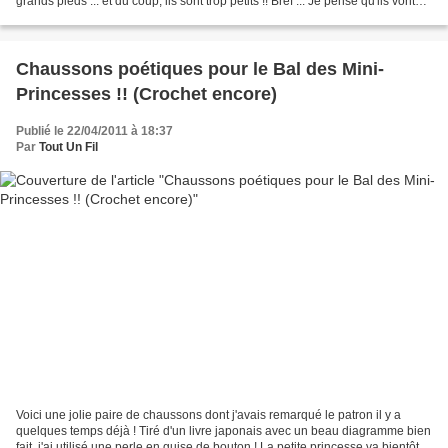
grands pieds ... et du coup, ils sont trop petits !! Bref ... Je pense qu'ils vont
faire l'objet d'un...
Chaussons poétiques pour le Bal des Mini-
Princesses !! (Crochet encore)
Publié le 22/04/2011 à 18:37
Par
Tout Un Fil
Voici une jolie paire de chaussons dont j'avais remarqué le patron il y a
quelques temps déjà ! Tiré d'un livre japonais avec un beau diagramme bien
fait, j'ai utilisé une perle en guise de bouton ! La petite princesse va bientôt