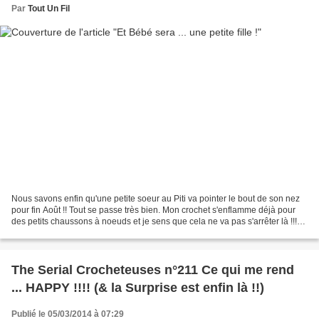
Par
Tout Un Fil
Nous savons enfin qu'une petite soeur au Piti va pointer le bout de son nez
pour fin Août !! Tout se passe très bien. Mon crochet s'enflamme déjà pour
des petits chaussons à noeuds et je sens que cela ne va pas s'arrêter là !!!
Pour le modèle, c'est une...
The Serial Crocheteuses n°211 Ce qui me rend
... HAPPY !!!! (& la Surprise est enfin là !!)
Publié le 05/03/2014 à 07:29