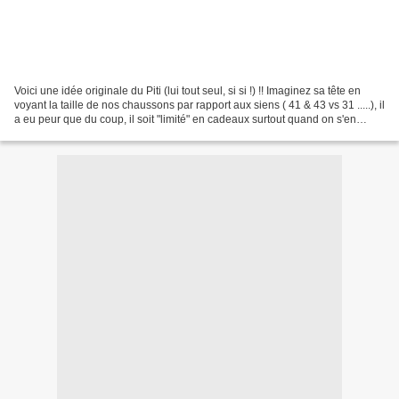
Voici une idée originale du Piti (lui tout seul, si si !) !! Imaginez sa tête en
voyant la taille de nos chaussons par rapport aux siens ( 41 & 43 vs 31 .....), il
a eu peur que du coup, il soit "limité" en cadeaux surtout quand on s'en
réferre à sa liste...