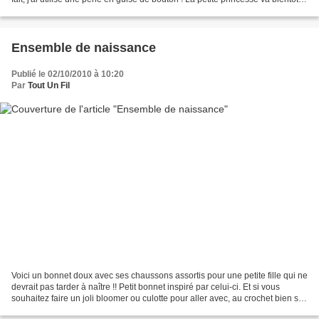
pouvoir aller au bal...
Ensemble de naissance
Publié le 02/10/2010 à 10:20
Par
Tout Un Fil
Voici un bonnet doux avec ses chaussons assortis pour une petite fille qui ne
devrait pas tarder à naître !! Petit bonnet inspiré par celui-ci. Et si vous
souhaitez faire un joli bloomer ou culotte pour aller avec, au crochet bien sûr,
vous trouverez...