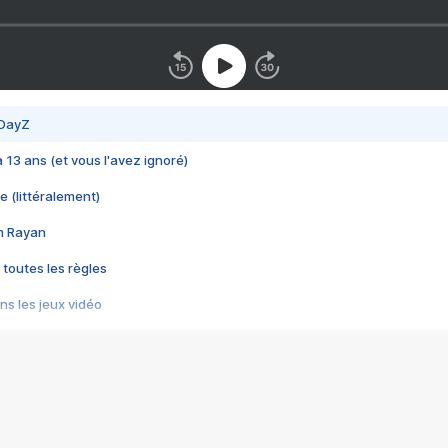
 DayZ
 a 13 ans (et vous l'avez ignoré)
e (littéralement)
im Rayan
 toutes les règles
s les jeux vidéo
us choquant de Rockstar ? - Le scandale BULLY
e plus moche de Steam
du RÊVE tourne au CAUCHEMAR