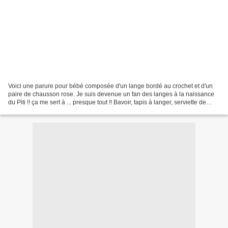
Voici une parure pour bébé composée d'un lange bordé au crochet et d'un
paire de chausson rose. Je suis devenue un fan des langes à la naissance
du Piti !! ça me sert à ... presque tout !! Bavoir, tapis à langer, serviette de
bain, drap léger, protège...