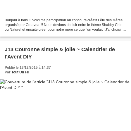
Bonjour à tous !!! Voici ma participation au concours créatif Fête des Mères
organisé par Creavea !!! Nous devions choisir entre le thème Shabby Chic
ou Naturel et ensuite créer pour notre mère ce que l'on voulait ! J'ai choisi le
thème Naturel et je...
J13 Couronne simple & jolie ~ Calendrier de
l'Avent DIY
Publié le 13/12/2015 à 14:37
Par
Tout Un Fil