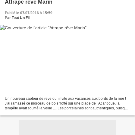
Attrape rêve Marin
Publié le 07/07/2016 à 15:59
Par
Tout Un Fil
Un nouveau capteur de rêve qui invite aux vacances aux bords de la mer !
J'ai ramassé ce morceau de bois flotté sur une plage de l'Atlantique, la
tempête avait soufflé la veille .... Les porcelaines sont authentiques, puisque
je les ai aussi moi-même...