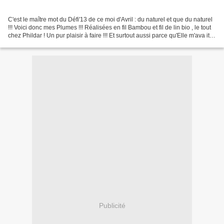
C'est le maître mot du Défi'13 de ce moi d'Avril : du naturel et que du naturel
!!! Voici donc mes Plumes !!! Réalisées en fil Bambou et fil de lin bio , le tout
chez Phildar ! Un pur plaisir à faire !!! Et surtout aussi parce qu'Elle m'ava it
passé une...
Publicité