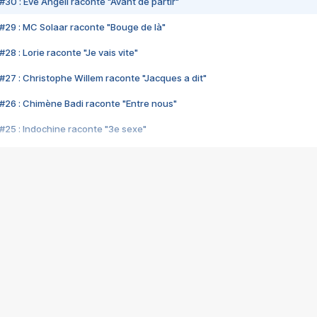
#30 : Eve Angeli raconte "Avant de partir"
#29 : MC Solaar raconte "Bouge de là"
28 : Lorie raconte "Je vais vite"
#27 : Christophe Willem raconte "Jacques a dit"
#26 : Chimène Badi raconte "Entre nous"
#25 : Indochine raconte "3e sexe"
#24 : Zaho raconte "C'est chelou"
#23 : Patrick Bruel raconte "Au café des délices"
#22 : Kyo raconte "Le chemin"
#21 : Nolwenn Leroy raconte "Cassé"
#20 : Patrick Hernandez raconte "Born to be alive"
#19 : Lorie raconte "Près de moi"
#18 : Michael Jones raconte "A nos actes manqués" (avec Jean-Jacque