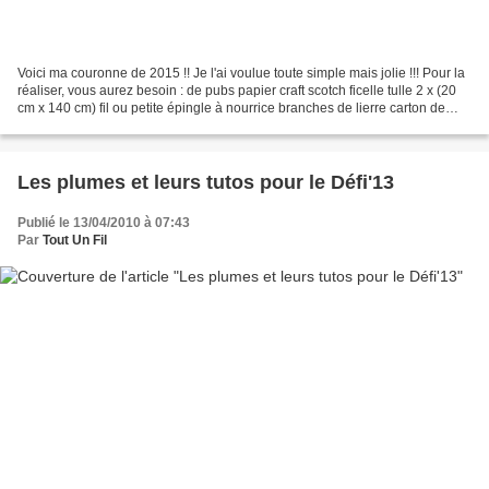
Voici ma couronne de 2015 !! Je l'ai voulue toute simple mais jolie !!! Pour la
réaliser, vous aurez besoin : de pubs papier craft scotch ficelle tulle 2 x (20
cm x 140 cm) fil ou petite épingle à nourrice branches de lierre carton de
recyclage type boîte...
Les plumes et leurs tutos pour le Défi'13
Publié le 13/04/2010 à 07:43
Par
Tout Un Fil