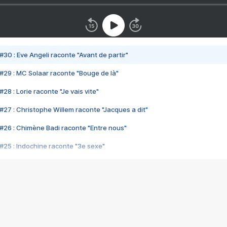
#30 : Eve Angeli raconte "Avant de partir"
#29 : MC Solaar raconte "Bouge de là"
28 : Lorie raconte "Je vais vite"
#27 : Christophe Willem raconte "Jacques a dit"
#26 : Chimène Badi raconte "Entre nous"
#25 : Indochine raconte "3e sexe"
#24 : Zaho raconte "C'est chelou"
#23 : Patrick Bruel raconte "Au café des délices"
#22 : Kyo raconte "Le chemin"
#21 : Nolwenn Leroy raconte "Cassé"