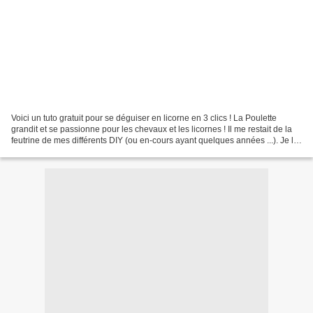
Voici un tuto gratuit pour se déguiser en licorne en 3 clics ! La Poulette
grandit et se passionne pour les chevaux et les licornes ! Il me restait de la
feutrine de mes différents DIY (ou en-cours ayant quelques années ...). Je lui
ai fait des accessoires...