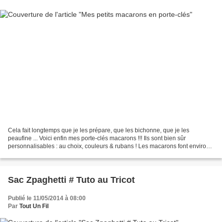
Cela fait longtemps que je les prépare, que les bichonne, que je les
peaufine ... Voici enfin mes porte-clés macarons !!! Ils sont bien sûr
personnalisables : au choix, couleurs & rubans ! Les macarons font environs
4 cm. Et les voici de plus près : ****...
Sac Zpaghetti # Tuto au Tricot
Publié le 11/05/2014 à 08:00
Par
Tout Un Fil