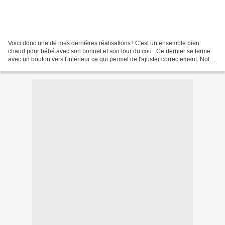
Voici donc une de mes dernières réalisations ! C'est un ensemble bien
chaud pour bébé avec son bonnet et son tour du cou . Ce dernier se ferme
avec un bouton vers l'intérieur ce qui permet de l'ajuster correctement. Note
à moi-même : trouver un poupon...