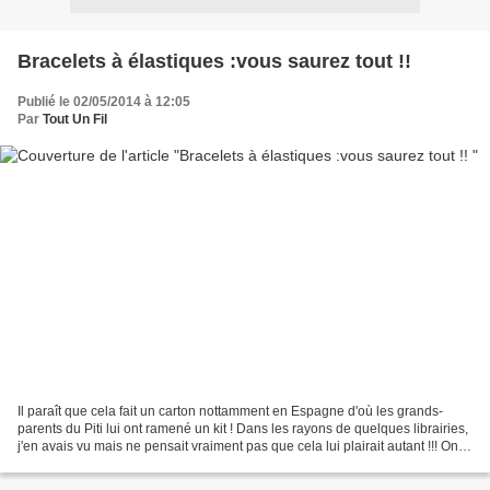
Bracelets à élastiques :vous saurez tout !!
Publié le 02/05/2014 à 12:05
Par
Tout Un Fil
Il paraît que cela fait un carton nottamment en Espagne d'où les grands-
parents du Piti lui ont ramené un kit ! Dans les rayons de quelques librairies,
j'en avais vu mais ne pensait vraiment pas que cela lui plairait autant !!! On
en voit même dans les...